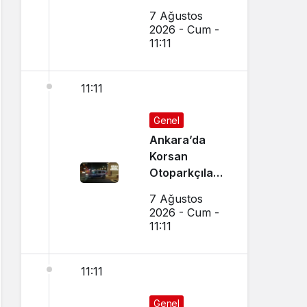
Dükkanın
7 Ağustos
Camı Kırıldı,
2026 - Cum -
Arbede Çıktı
11:11
11:11
Genel
Ankara’da
Korsan
Otoparkçılara
Şok
7 Ağustos
Operasyon:
2026 - Cum -
10 Kişi
11:11
Gözaltına
Alındı
11:11
Genel