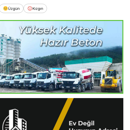
Üzgün
Kızgın