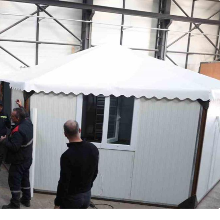
Genel
’ta Durağa
Zonguldak’taki
aziye Uçtu,
Hastaneler Afetlere
Karşı Hazırlanıyor