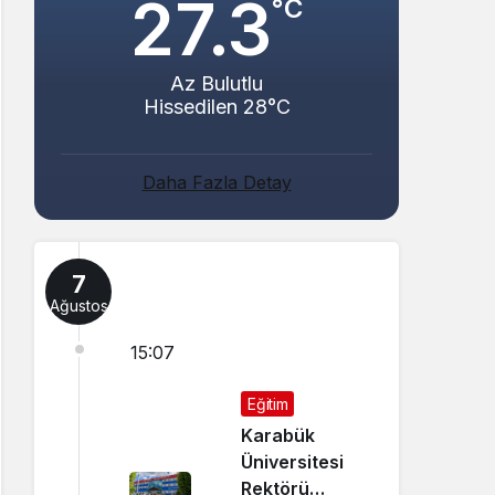
27.3
°C
Az Bulutlu
Hissedilen 28°C
Daha Fazla Detay
7
Ağustos
15:07
Eğitim
Karabük
Üniversitesi
Rektörü