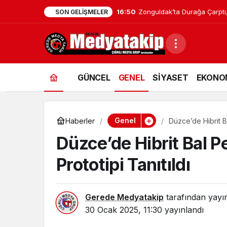
16:48
Zonguldak’taki Hastaneler Af
SON GELIŞMELER
GÜNCEL
GENEL
SİYASET
EKONO
Genel
Haberler
Düzce’de Hibrit B
Düzce’de Hibrit Bal P
Prototipi Tanıtıldı
Gerede Medyatakip
tarafından yayı
30 Ocak 2025, 11:30
yayınlandı