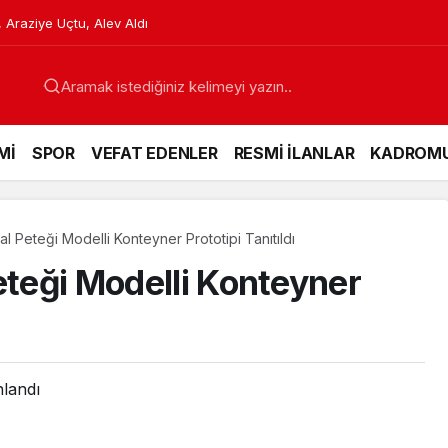
etlere Karşı Hazırlanıyor
Mİ
SPOR
VEFAT EDENLER
RESMİ İLANLAR
KADROM
al Peteği Modelli Konteyner Prototipi Tanıtıldı
eteği Modelli Konteyner
nlandı