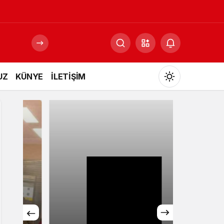
UZ
KÜNYE
İLETİŞİM
Mod
değiştir
Gündüz Modu
Gündüz modunu seçin.
Gece Modu
Gece modunu seçin.