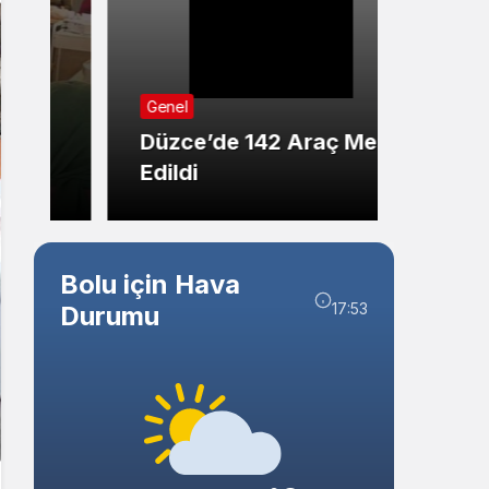
Sistem Modu
Sistem modunu seçin.
Genel
Genel
Düzce’de 142 Araç Men
Düzce
Edildi
Kişide
Bolu için Hava
17:53
Durumu