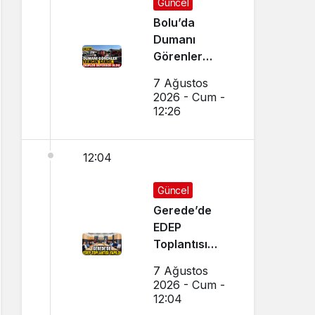
Güncel
Bolu’da
Dumanı
Görenler
Yangın Sandı,
7 Ağustos
Ekipler
2026 - Cum -
Seferber Oldu
12:26
12:04
Güncel
Gerede’de
EDEP
Toplantısı
Yapıldı
7 Ağustos
2026 - Cum -
12:04