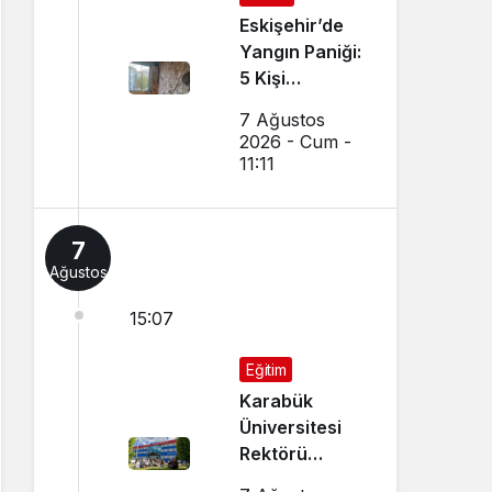
Eskişehir’de
Yangın Paniği:
5 Kişi
Dumandan
7 Ağustos
Etkilendi
2026 - Cum -
11:11
7
Ağustos
15:07
Eğitim
Karabük
Üniversitesi
Rektörü
Kırışık’tan