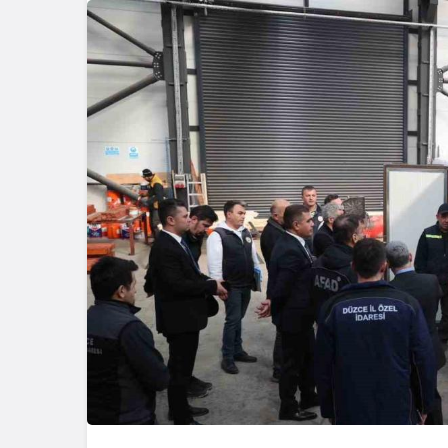
Genel
Zonguldak
Çarptı, Ar
Alev Aldı