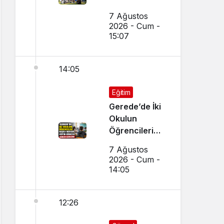
Kırışık’tan
7 Ağustos
Aday
2026 - Cum -
Öğrencilere
15:07
Tercih Çağrısı
14:05
Eğitim
Gerede’de İki
Okulun
Öğrencileri
Başka Okulda
7 Ağustos
Eğitim
2026 - Cum -
Görecek
14:05
12:26