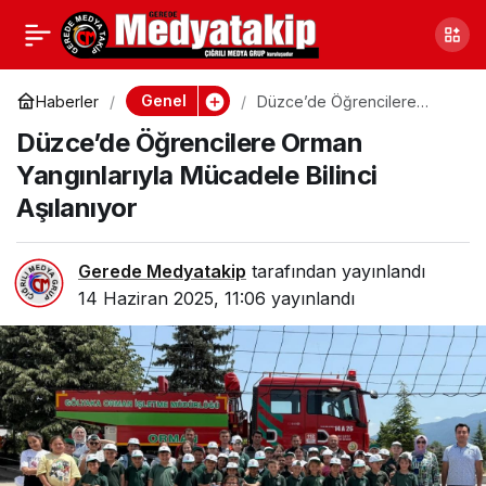
Minik Doğa Kaşifleri
0
Paylaş
Düzce Üniversitesi’nde
Genel
Haberler
Düzce’de Öğrencilere
Orman Yangınlarıyla
Düzce’de Öğrencilere Orman
Mücadele Bilinci Aşılanıyor
Bitkileri İnceledi
Yangınlarıyla Mücadele Bilinci
Aşılanıyor
Gerede Medyatakip
tarafından yayınlandı
14 Haziran 2025, 11:06
yayınlandı