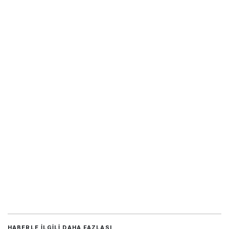
HABERLE ILGILI DAHA FAZLASI