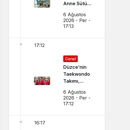
Anne Sütü
Farkındalığı
6 Ağustos
İçin Etkinlik
2026 - Per -
Düzenlendi
17:13
17:12
Genel
Düzce’nin
Taekwondo
Takımı,
Amasya’da
6 Ağustos
Başarı
2026 - Per -
Sağladı
17:12
16:17