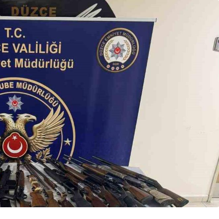
Güncel
Çirkin Olay:
oruşturma
Geredeli Tanınmış
Siyasetçinin Acı Günü