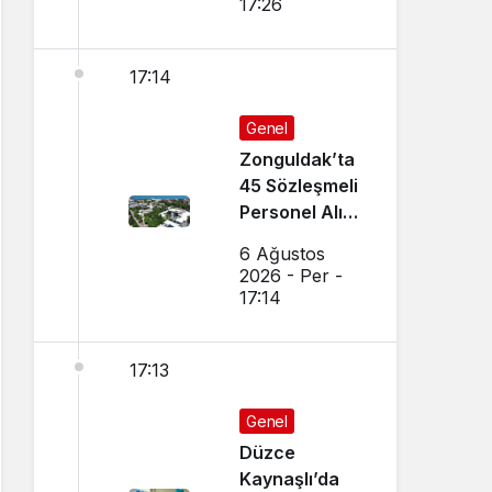
17:26
17:14
Genel
Zonguldak’ta
45 Sözleşmeli
Personel Alımı
Yapılacak!
6 Ağustos
2026 - Per -
17:14
17:13
Genel
Düzce
Kaynaşlı’da