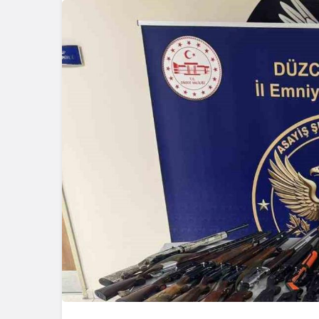
Güncel
Gerede’de 
Emniyet S
Başlattı