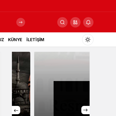
UZ
KÜNYE
İLETİŞİM
Mod
değiştir
Gündüz Modu
Gündüz modunu seçin.
Gece Modu
Gece modunu seçin.