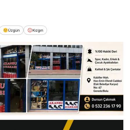
Üzgün
Kızgın