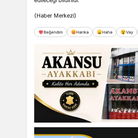
edileceği bildirildi.
(Haber Merkezi)
Beğendim
Harika
Haha
Vay