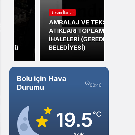
Sistem Modu
Resmi İlanlar
Sistem modunu seçin.
Güncel
AMBALAJ VE TEKSTİL
ATIKLARI TOPLAMA
Bolu’
İHALELERİ (GEREDE
Mahm
BELEDİYESİ)
Tehli
Bolu için Hava
00:46
Durumu
19.5
°C
Açık