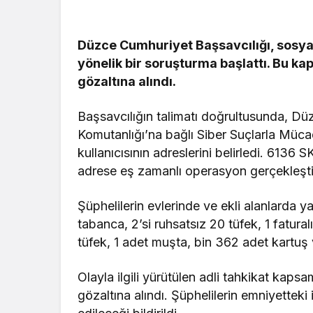
Düzce Cumhuriyet Başsavcılığı, sosyal 
yönelik bir soruşturma başlattı. Bu 
gözaltına alındı.
Başsavcılığın talimatı doğrultusunda, D
Komutanlığı’na bağlı Siber Suçlarla Müc
kullanıcısının adreslerini belirledi. 613
adrese eş zamanlı operasyon gerçekleştir
Şüphelilerin evlerinde ve ekli alanlarda 
tabanca, 2’si ruhsatsız 20 tüfek, 1 fatural
tüfek, 1 adet muşta, bin 362 adet kartuş v
Olayla ilgili yürütülen adli tahkikat kapsa
gözaltına alındı. Şüphelilerin emniyettek