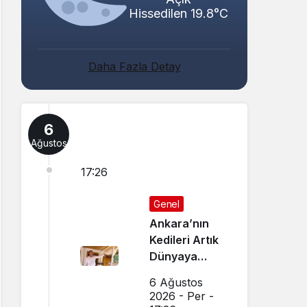
Hissedilen 19.8°C
Daha Fazla Detay
6
Ağustos
17:26
Genel
Ankara’nın
Kedileri Artık
Dünyaya
Canlı Yayında
6 Ağustos
Tanıtılıyor
2026 - Per -