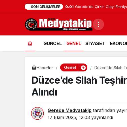
0:01
Geredeli Tanınmış Siyasetçin
SON GELIŞMELER
GÜNCEL
GENEL
SİYASET
EKONO
Genel
Haberler
Düzce’de Silah Te
Düzce’de Silah Teşhir
Alındı
Gerede Medyatakip
tarafından yayı
17 Ekim 2025, 12:03
yayınlandı