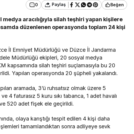
Paylaş
0
Beğen
medya aracılığıyla silah teşhiri yapan kişilere
kapsamda düzenlenen operasyonda toplam 24 kişi
üzce İl Emniyet Müdürlüğü ve Düzce İl Jandarma
adele Müdürlüğü ekipleri, 20 sosyal medya
6 SKM kapsamında silah teşhiri suçlamasıyla bu 20
ildi. Yapılan operasyonda 20 şüpheli yakalandı.
yapılan aramada, 3’ü ruhsatsız olmak üzere 5
ı ve 4 faturasız 5 kuru sıkı tabanca, 1 adet havalı
e 520 adet fişek ele geçirildi.
mında, olaya karıştığı tespit edilen 4 kişi daha
i işlemleri tamamlandıktan sonra adliyeye sevk