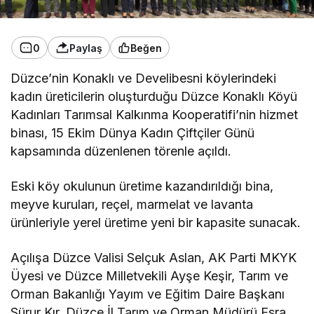
0
Paylaş
Beğen
Düzce’nin Konaklı ve Develibesni köylerindeki
kadın üreticilerin oluşturduğu Düzce Konaklı Köyü
Kadınları Tarımsal Kalkınma Kooperatifi’nin hizmet
binası, 15 Ekim Dünya Kadın Çiftçiler Günü
kapsamında düzenlenen törenle açıldı.
Eski köy okulunun üretime kazandırıldığı bina,
meyve kuruları, reçel, marmelat ve lavanta
ürünleriyle yerel üretime yeni bir kapasite sunacak.
Açılışa Düzce Valisi Selçuk Aslan, AK Parti MKYK
Üyesi ve Düzce Milletvekili Ayşe Keşir, Tarım ve
Orman Bakanlığı Yayım ve Eğitim Daire Başkanı
Sürur Kır, Düzce İl Tarım ve Orman Müdürü Esra