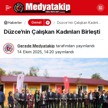
Kocaeli’de Dolandırıcılık
0
Paylaş
Suçlusu Hükümlü
Genel
Haberler
Düzce’nin Çalışkan Kadınları
Birleşti
Düzce’nin Çalışkan Kadınları Birleşti
Yakalandı
Gerede Medyatakip
tarafından yayınlandı
14 Ekim 2025, 14:20
yayınlandı