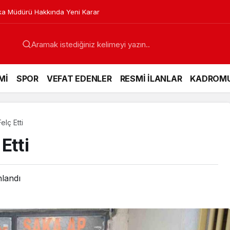
a Müdürü Hakkında Yeni Karar
Mİ
SPOR
VEFAT EDENLER
RESMİ İLANLAR
KADROM
elç Etti
Etti
nlandı