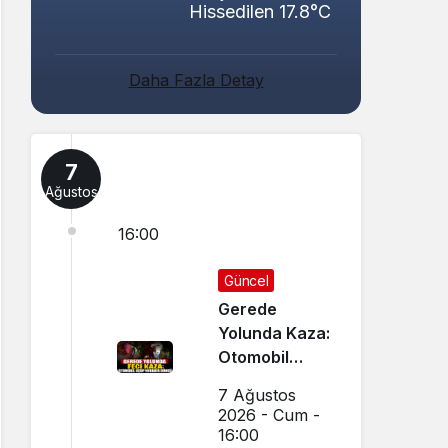
Hissedilen 17.8°C
Daha Fazla Detay
7
Ağustos
16:00
Güncel
Gerede
Yolunda Kaza:
Otomobil
Uçup
7 Ağustos
Hurdaya
2026 - Cum -
Döndü
16:00