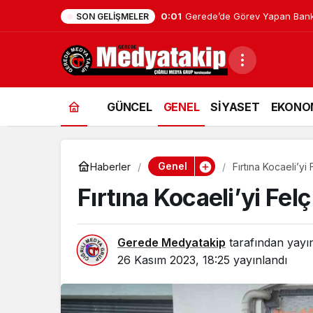
0:01
Gerede’de Görev Yapan Bank
SON GELIŞMELER
GÜNCEL
GENEL
SİYASET
EKONO
Genel
Haberler
Fırtına Kocaeli’yi F
Fırtına Kocaeli’yi Felç 
Gerede Medyatakip
tarafından yayı
26 Kasım 2023, 18:25
yayınlandı