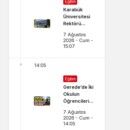
Eğitim
Karabük
Üniversitesi
Rektörü
Kırışık’tan
7 Ağustos
Aday
2026 - Cum -
Öğrencilere
15:07
Tercih Çağrısı
14:05
Eğitim
Gerede’de İki
Okulun
Öğrencileri
Başka Okulda
7 Ağustos
Eğitim
2026 - Cum -
Görecek
14:05