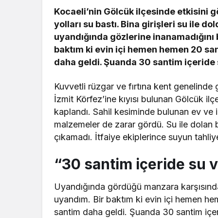
Kocaeli’nin Gölcük ilçesinde etkisini gö
yolları su bastı. Bina girişleri su ile 
uyandığında gözlerine inanamadığını 
baktım ki evin içi hemen hemen 20 san
daha geldi. Şuanda 30 santim içeride
Kuvvetli rüzgar ve fırtına kent genelind
İzmit Körfez’ine kıyısı bulunan Gölcük il
kaplandı. Sahil kesiminde bulunan ev ve i
malzemeler de zarar gördü. Su ile dolan b
çıkamadı. İtfaiye ekiplerince suyun tahli
“30 santim içeride su 
Uyandığında gördüğü manzara karşısınd
uyandım. Bir baktım ki evin içi hemen he
santim daha geldi. Şuanda 30 santim içer