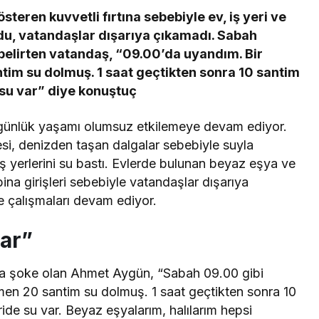
steren kuvvetli fırtına sebebiyle ev, iş yeri ve
doldu, vatandaşlar dışarıya çıkamadı. Sabah
belirten vatandaş, “09.00’da uyandım. Bir
tim su dolmuş. 1 saat geçtikten sonra 10 santim
 su var” diye konuştuç
e günlük yaşamı olumsuz etkilemeye devam ediyor.
çesi, denizden taşan dalgalar sebebiyle suyla
ş yerlerini su bastı. Evlerde bulunan beyaz eşya ve
ina girişleri sebebiyle vatandaşlar dışarıya
ye çalışmaları devam ediyor.
var”
a şoke olan Ahmet Aygün, “Sabah 09.00 gibi
men 20 santim su dolmuş. 1 saat geçtikten sonra 10
ide su var. Beyaz eşyalarım, halılarım hepsi