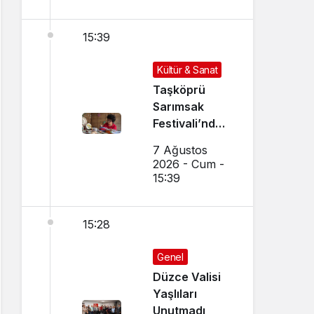
15:39
Kültür & Sanat
Taşköprü
Sarımsak
Festivali’nde
El Sanatları ve
7 Ağustos
Yöresel
2026 - Cum -
Lezzetler
15:39
Buluştu
15:28
Genel
Düzce Valisi
Yaşlıları
Unutmadı