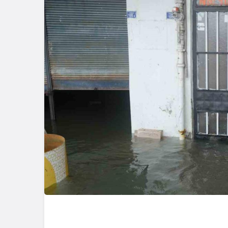
Güncel
Güncel
Ünlü Oyuncu Ülkü Hilal
Gerede’de
Çiftçi’nin Gerede
Banka Müd
Bağlantısı Ortaya Çıktı
Yeni Karar