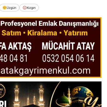
Üzgün
Kızgın