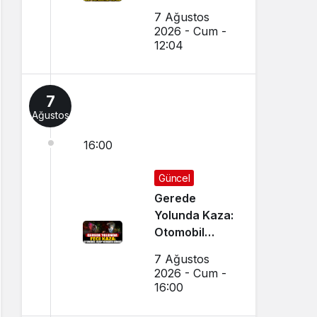
Yapıldı
7 Ağustos
2026 - Cum -
12:04
7
Ağustos
16:00
Güncel
Gerede
Yolunda Kaza:
Otomobil
Uçup
7 Ağustos
Hurdaya
2026 - Cum -
Döndü
16:00