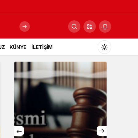
UZ
KÜNYE
İLETİŞİM
Mod
değiştir
Gündüz Modu
Gündüz modunu seçin.
Gece Modu
Gece modunu seçin.