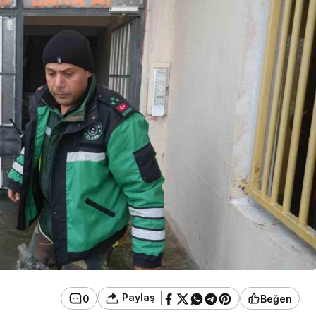
Resmi İlanlar
 Görev Yapan
ürü Hakkında
TEBLİĞ İLANI (BOLU 1.
AİLE MAHKEMESİ)
Paylaş
0
Beğen