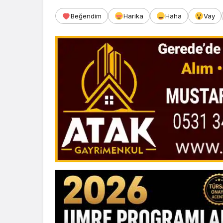
Beğendim
Harika
Haha
Vay