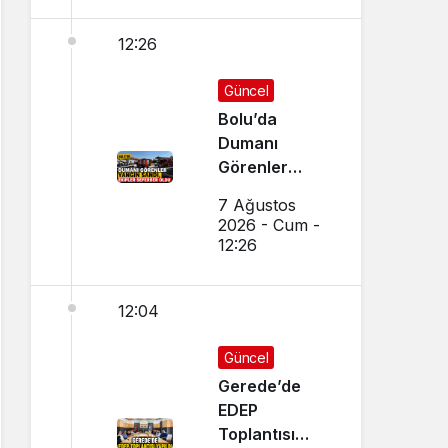
12:26
Güncel
Bolu’da
Dumanı
Görenler
Yangın Sandı,
7 Ağustos
Ekipler
2026 - Cum -
Seferber Oldu
12:26
12:04
Güncel
Gerede’de
EDEP
Toplantısı