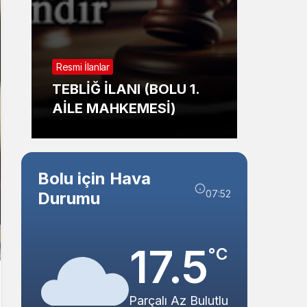
Sistem Modu
Sistem modunu seçin.
Resmi İlanlar
Genel
TAŞINMAZ SATIŞ
Zongu
İHALESİ (GEREDE
Çarpt
BELEDİYESİ)
Alev 
Bolu için Hava
07:52
Durumu
17.5
°C
Parçalı Az Bulutlu