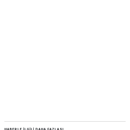
HABERLE ILGILI DAHA FAZLASI