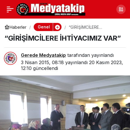
GEREDE’DEN, TERÖRÜ
0
Paylaş
LANETLEDİLER
Genel
Haberler
“GİRİŞİMCİLERE
İHTİYACIMIZ VAR”
“GİRİŞİMCİLERE İHTİYACIMIZ VAR”
Gerede Medyatakip
tarafından yayınlandı
3 Nisan 2015, 08:18
yayınlandı
20 Kasım 2023,
12:10
güncellendi