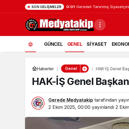
0:01
Geredeli Tanınmış Siyasetçin
SON GELIŞMELER
GÜNCEL
GENEL
SİYASET
EKONO
Genel
Haberler
HAK-İŞ Genel Baş
HAK-İŞ Genel Başkanı
Gerede Medyatakip
tarafından yayı
2 Ekim 2025, 00:00
yayınlandı
2 Ekim