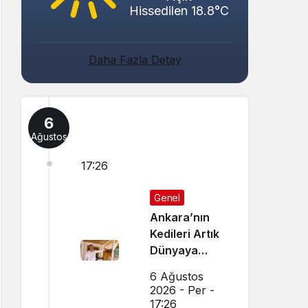
Hissedilen 18.8°C
Daha Fazla Detay
6
Ağustos
17:26
Genel
Ankara’nın
Kedileri Artık
Dünyaya
Canlı Yayında
6 Ağustos
Tanıtılıyor
2026 - Per -
17:26