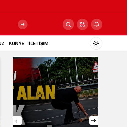
UZ
KÜNYE
İLETİŞİM
Mod
değiştir
Gündüz Modu
Gündüz modunu seçin.
Gece Modu
Gece modunu seçin.