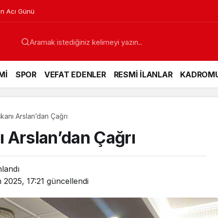
in Acı Günü
Mİ
SPOR
VEFAT EDENLER
RESMİ İLANLAR
KADROM
kanı Arslan’dan Çağrı
 Arslan’dan Çağrı
nlandı
 2025, 17:21
güncellendi