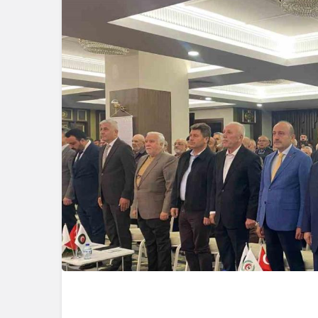
Resmi İlanlar
AMBALAJ 
Güncel
ATIKLARI
Geredeli Tanınmış
İHALELERİ
Siyasetçinin Acı Günü
BELEDİYES