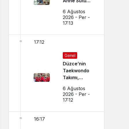
Anne Sütü
Farkındalığı
6 Ağustos
İçin Etkinlik
2026 - Per -
Düzenlendi
17:13
17:12
Genel
Düzce’nin
Taekwondo
Takımı,
Amasya’da
6 Ağustos
Başarı
2026 - Per -
Sağladı
17:12
16:17