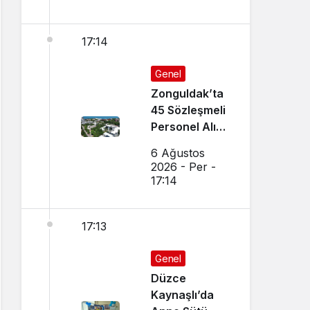
17:14
Genel
Zonguldak’ta
45 Sözleşmeli
Personel Alımı
Yapılacak!
6 Ağustos
2026 - Per -
17:14
17:13
Genel
Düzce
Kaynaşlı’da