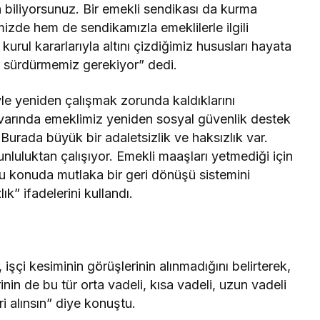
 biliyorsunuz. Bir emekli sendikası da kurma
izde hem de sendikamızla emeklilerle ilgili
ul kararlarıyla altını çizdiğimiz hususları hayata
e sürdürmemiz gerekiyor” dedi.
iyle yeniden çalışmak zorunda kaldıklarını
civarında emeklimiz yeniden sosyal güvenlik destek
urada büyük bir adaletsizlik ve haksızlık var.
unluluktan çalışıyor. Emekli maaşları yetmediği için
 bu konuda mutlaka bir geri dönüşü sistemini
k” ifadelerini kullandı.
şçi kesiminin görüşlerinin alınmadığını belirterek,
inin de bu tür orta vadeli, kısa vadeli, uzun vadeli
i alınsın” diye konuştu.