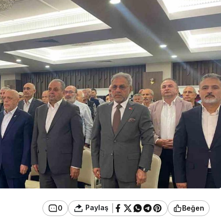
Güncel
VE TEKSTİL
 TOPLAMA
Bolu’nun Tanınmış İsmi
 (GEREDE
Mahmut Alan Büyük
İ)
Tehlikeyi Önledi
Paylaş
0
Beğen