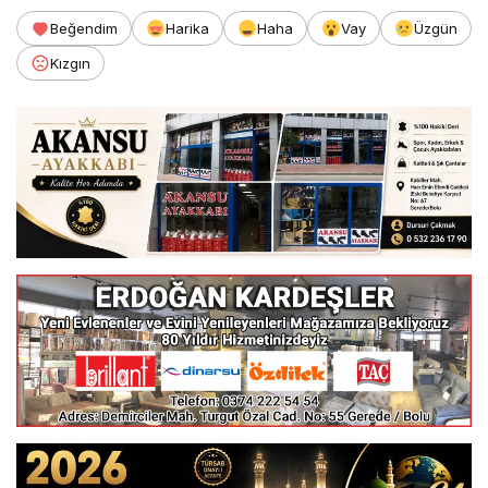
Beğendim
Harika
Haha
Vay
Üzgün
Kızgın