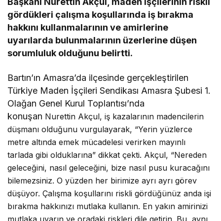
Başkanı Nurettin Akçul, maden işçilerinin riskli
gördükleri çalışma koşullarında iş bırakma
hakkını kullanmalarının ve amirlerine
uyarılarda bulunmalarının üzerlerine düşen
sorumluluk olduğunu belirtti.
Bartın’ın Amasra’da ilçesinde gerçekleştirilen
Türkiye Maden İşçileri Sendikası Amasra Şubesi 1.
Olağan Genel Kurul Toplantısı’nda
konuşan
Nurettin
Akçul, iş kazalarının madencilerin
düşmanı olduğunu vurgulayarak, “Yerin yüzlerce
metre altında emek mücadelesi verirken mayınlı
tarlada gibi olduklarına” dikkat çekti. Akçul, “Nereden
geleceğini, nasıl geleceğini, bize nasıl pusu kuracağını
bilemezsiniz. O yüzden her birimize ayrı ayrı görev
düşüyor. Çalışma koşullarını riskli gördüğünüz anda işi
bırakma hakkınızı mutlaka kullanın. En yakın amirinizi
mutlaka uyarın ve oradaki riskleri dile getirin. Bu, aynı