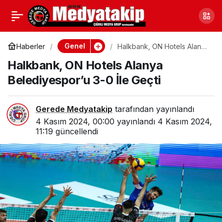
Bartın’da Maden İşçileri
0
Paylaş
İçin Güvenlik Vurgusu
Genel
Haberler
Halkbank, ON Hotels Alanya
Belediyespor’u 3-0 İle Geçti
Halkbank, ON Hotels Alanya
Yapıldı
Belediyespor’u 3-0 İle Geçti
Gerede Medyatakip
tarafından yayınlandı
4 Kasım 2024, 00:00
yayınlandı
4 Kasım 2024,
11:19
güncellendi