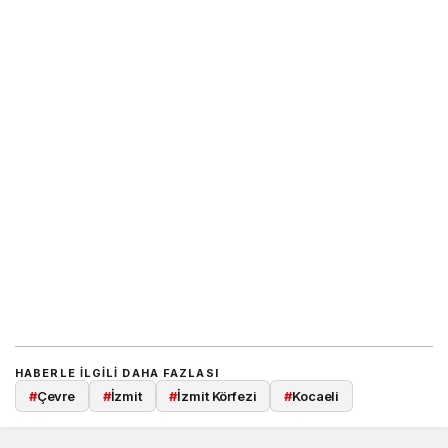
HABERLE ILGILI DAHA FAZLASI
#
Çevre
#
İzmit
#
İzmit Körfezi
#
Kocaeli