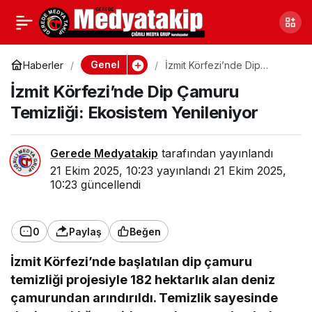
Çankırı’da Esrarengiz
0
Paylaş
Olay: 10 Gün Arayla
Genel
Haberler
İzmit Körfezi’nde Dip
Çamuru Temizliği: Ekosistem
İzmit Körfezi’nde Dip Çamuru
Yenileniyor
Oldu
Temizliği: Ekosistem Yenileniyor
Gerede Medyatakip
tarafından yayınlandı
21 Ekim 2025, 10:23
yayınlandı
21 Ekim 2025,
10:23
güncellendi
0
Paylaş
Beğen
İzmit Körfezi’nde başlatılan dip çamuru
temizliği projesiyle 182 hektarlık alan deniz
çamurundan arındırıldı. Temizlik sayesinde