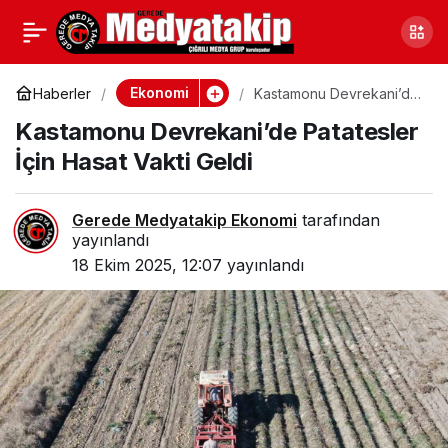
Samsun’da Yüzlerce
0
Paylaş
Litre Etil Alkol Ele
Ekonomi
Haberler
Kastamonu Devrekani’de
Patatesler İçin Hasat
Kastamonu Devrekani’de Patatesler
Vakti Geldi
Geçirildi
İçin Hasat Vakti Geldi
Gerede Medyatakip Ekonomi
tarafından
yayınlandı
18 Ekim 2025, 12:07
yayınlandı