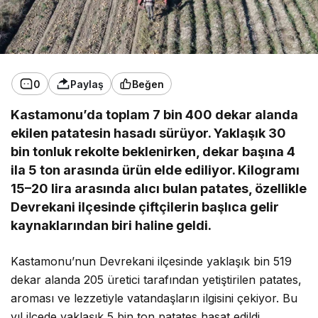
0
Paylaş
Beğen
Kastamonu’da toplam
7 bin 400 dekar alanda
ekilen patatesin hasadı sürüyor. Yaklaşık
30
bin tonluk rekolte
beklenirken, dekar başına
4
ila 5 ton
arasında ürün elde ediliyor. Kilogramı
15–20 lira
arasında alıcı bulan patates, özellikle
Devrekani ilçesinde
çiftçilerin başlıca gelir
kaynaklarından biri haline geldi.
Kastamonu’nun Devrekani ilçesinde yaklaşık
bin 519
dekar alanda
205 üretici tarafından yetiştirilen patates,
aroması ve lezzetiyle vatandaşların ilgisini çekiyor. Bu
yıl ilçede yaklaşık
5 bin ton
patates hasat edildi.