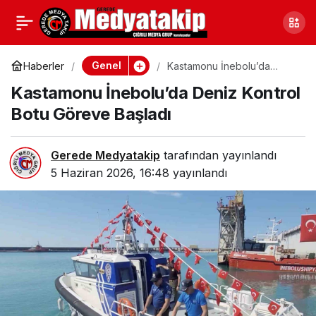
Düzce Akçakoca’da
0
Paylaş
Traktör Devrildi: Sürücü
Genel
Haberler
Kastamonu İnebolu’da
Deniz Kontrol Botu Göreve
Kastamonu İnebolu’da Deniz Kontrol
Başladı
Yaralandı
Botu Göreve Başladı
Gerede Medyatakip
tarafından yayınlandı
5 Haziran 2026, 16:48
yayınlandı