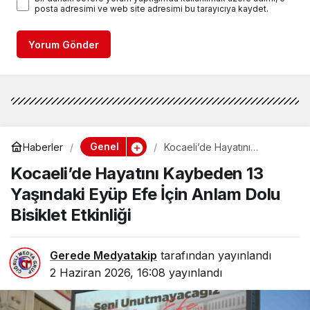
posta adresimi ve web site adresimi bu tarayıcıya kaydet.
Yorum Gönder
Genel
Haberler
Kocaeli’de Hayatını
Kaybeden 13 Yaşındaki
Kocaeli’de Hayatını Kaybeden 13
Eyüp Efe İçin Anlam Dolu
Bisiklet Etkinliği
Yaşındaki Eyüp Efe İçin Anlam Dolu
Bisiklet Etkinliği
Gerede Medyatakip
tarafından yayınlandı
2 Haziran 2026, 16:08
yayınlandı