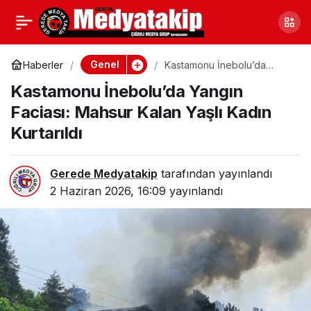
Kocaeli’de Hayatını
0
Paylaş
Kaybeden 13 Yaşındaki
Genel
Haberler
Kastamonu İnebolu’da
Yangın Faciası: Mahsur
Kastamonu İnebolu’da Yangın
Kalan Yaşlı Kadın Kurtarıldı
Eyüp Efe İçin Anlam Dolu
Faciası: Mahsur Kalan Yaşlı Kadın
Kurtarıldı
Bisiklet Etkinliği
Gerede Medyatakip
tarafından yayınlandı
2 Haziran 2026, 16:09
yayınlandı