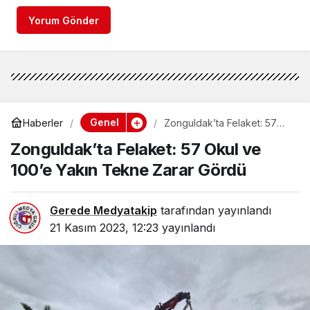
Yorum Gönder
Genel
Haberler
Zonguldak’ta Felaket: 57
Okul ve 100’e Yakın Tekne
Zonguldak’ta Felaket: 57 Okul ve
Zarar Gördü
100’e Yakın Tekne Zarar Gördü
Gerede Medyatakip
tarafından yayınlandı
21 Kasım 2023, 12:23
yayınlandı