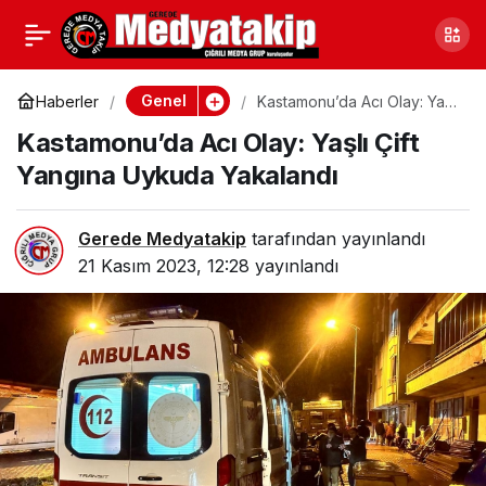
Zonguldak’ta Felaket: 57
0
Paylaş
Okul ve 100’e Yakın
Genel
Haberler
Kastamonu’da Acı Olay: Yaşlı
Çift Yangına Uykuda
Kastamonu’da Acı Olay: Yaşlı Çift
Yakalandı
Tekne Zarar Gördü
Yangına Uykuda Yakalandı
Gerede Medyatakip
tarafından yayınlandı
21 Kasım 2023, 12:28
yayınlandı