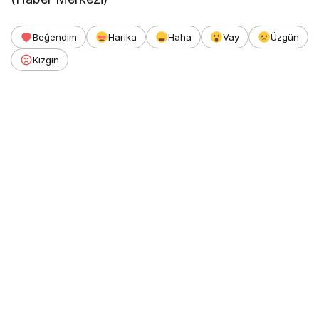
Beğendim
Harika
Haha
Vay
Üzgün
Kızgın