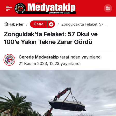
Kocaeli’de Sessiz Plan:
0
Paylaş
Milyonlarca Liralık
Genel
Haberler
Zonguldak’ta Felaket: 57
Okul ve 100’e Yakın Tekne
Zonguldak’ta Felaket: 57 Okul ve
Zarar Gördü
Dolandırıcılık
100’e Yakın Tekne Zarar Gördü
Gerede Medyatakip
tarafından yayınlandı
21 Kasım 2023, 12:23
yayınlandı