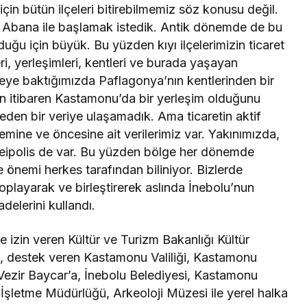
için bütün ilçeleri bitirebilmemiz söz konusu değil.
e Abana ile başlamak istedik. Antik dönemde de bu
duğu için büyük. Bu yüzden kıyı ilçelerimizin ticaret
ri, yerleşimleri, kentleri ve burada yaşayan
geye baktığımızda Paflagonya’nın kentlerinden bir
n itibaren Kastamonu’da bir yerleşim olduğunu
 eden bir veriye ulaşamadık. Ama ticaretin aktif
ine ve öncesine ait verilerimiz var. Yakınımızda,
eipolis de var. Bu yüzden bölge her dönemde
e önemi herkes tarafından biliniyor. Bizlerde
toplayarak ve birleştirerek aslında İnebolu’nun
delerini kullandı.
e izin veren Kültür ve Turizm Bakanlığı Kültür
e, destek veren Kastamonu Valiliği, Kastamonu
ezir Baycar’a, İnebolu Belediyesi, Kastamonu
letme Müdürlüğü, Arkeoloji Müzesi ile yerel halka