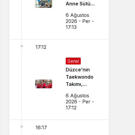
Anne Sütü
Farkındalığı
6 Ağustos
İçin Etkinlik
2026 - Per -
Düzenlendi
17:13
17:12
Genel
Düzce’nin
Taekwondo
Takımı,
Amasya’da
6 Ağustos
Başarı
2026 - Per -
Sağladı
17:12
16:17