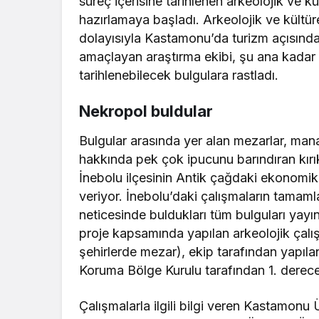
süreç içerisine tarihlenen arkeolojik ve kül
hazırlamaya başladı. Arkeolojik ve kültüre
dolayısıyla Kastamonu’da turizm açısınd
amaçlayan araştırma ekibi, şu ana kadar 
tarihlenebilecek bulgulara rastladı.
Nekropol buldular
Bulgular arasında yer alan mezarlar, manas
hakkında pek çok ipucunu barındıran kırık
İnebolu ilçesinin Antik çağdaki ekonomik 
veriyor. İnebolu’daki çalışmaların tamaml
neticesinde buldukları tüm bulguları yayın
proje kapsamında yapılan arkeolojik çalış
şehirlerde mezar), ekip tarafından yapıla
Koruma Bölge Kurulu tarafından 1. derece ar
Çalışmalarla ilgili bilgi veren Kastamonu 