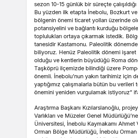
sezon 10-15 günlük bir süreçte çalışıldığı 
Bu yüzden ilk etapta İnebolu, Bozkurt v
bölgenin önemi ticaret yolları üzerinde ol
potansiyelini ve bağlantı kurduğu bölgele
toplulukları ortaya çıkarmak istedik. Böl
tanesidir Kastamonu. Paleolitik dönemde
biliyoruz. Henüz Paleolitik dönemi işaret
olduğu ve kentlerin büyüdüğü Roma dönem
Taşköprü ilçemizde bilindiği üzere Pomp
önemli. İnebolu’nun yakın tarihimiz için d
yaptığımız çalışmalarla bütün bu verileri 
önemini yeniden vurgulamak istiyoruz” ifa
Araştırma Başkanı Kızılarslanoğlu, projey
Varlıkları ve Müzeler Genel Müdürlüğü’n
Üniversitesi, İnebolu Kaymakamı Ahmet V
Orman Bölge Müdürlüğü, İnebolu Orman İş