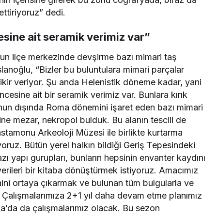
ttiriyoruz” dedi.
sine ait seramik verimiz var”
u’nun ilçe merkezinde devşirme bazı mimari taş
rslanoğlu, “Bizler bu buluntulara mimari parçalar
fikir veriyor. Şu anda Helenistik döneme kadar, yani
esine ait bir seramik verimiz var. Bunlara kırık
unun dışında Roma dönemini işaret eden bazı mimari
ine mezar, nekropol bulduk. Bu alanın tescili de
astamonu Arkeoloji Müzesi ile birlikte kurtarma
oruz. Bütün yerel halkın bildiği Geriş Tepesindeki
azı yapı gurupları, bunların hepsinin envanter kaydını
rileri bir kitaba dönüştürmek istiyoruz. Amacımız
hini ortaya çıkarmak ve bulunan tüm bulgularla ve
k. Çalışmalarımıza 2+1 yıl daha devam etme planımız
’da da çalışmalarımız olacak. Bu sezon