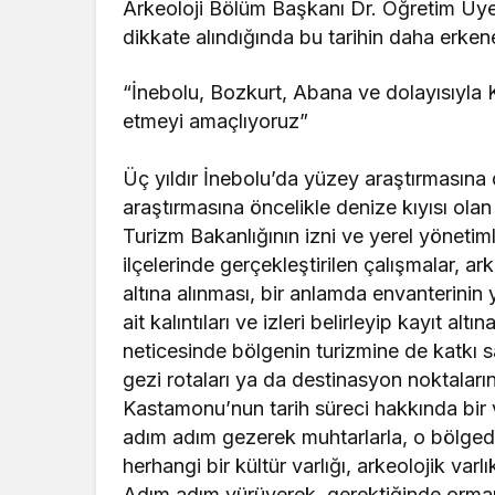
Arkeoloji Bölüm Başkanı Dr. Öğretim Üyes
dikkate alındığında bu tarihin daha erkene
“İnebolu, Bozkurt, Abana ve dolayısıyla 
etmeyi amaçlıyoruz”
Üç yıldır İnebolu’da yüzey araştırmasına 
araştırmasına öncelikle denize kıyısı ola
Turizm Bakanlığının izni ve yerel yöneti
ilçelerinde gerçekleştirilen çalışmalar, ark
altına alınması, bir anlamda envanterinin
ait kalıntıları ve izleri belirleyip kayıt a
neticesinde bölgenin turizmine de katkı s
gezi rotaları ya da destinasyon noktaları
Kastamonu’nun tarih süreci hakkında bir v
adım adım gezerek muhtarlarla, o bölgede
herhangi bir kültür varlığı, arkeolojik varl
Adım adım yürüyerek, gerektiğinde ormanı