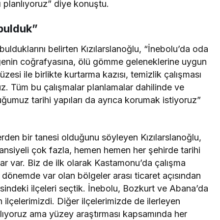
 planlıyoruz” diye konuştu.
 bulduk”
 bulduklarını belirten Kızılarslanoğlu, “İnebolu’da oda
genin coğrafyasına, ölü gömme geleneklerine uygun
zesi ile birlikte kurtarma kazısı, temizlik çalışması
z. Tüm bu çalışmalar planlamalar dahilinde ve
uğumuz tarihi yapıları da ayrıca korumak istiyoruz”
rden bir tanesi olduğunu söyleyen Kızılarslanoğlu,
tansiyeli çok fazla, hemen hemen her şehirde tarihi
lar var. Biz de ilk olarak Kastamonu’da çalışma
k dönemde var olan bölgeler arası ticaret açısından
ndeki ilçeleri seçtik. İnebolu, Bozkurt ve Abana’da
lçelerimizdi. Diğer ilçelerimizde de ilerleyen
nlıyoruz ama yüzey araştırması kapsamında her