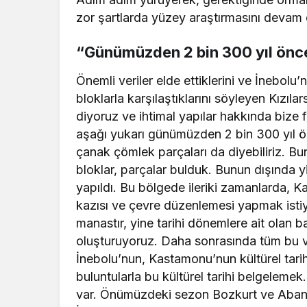
zor şartlarda yüzey araştırmasını devam e
“Günümüzden 2 bin 300 yıl önce
Önemli veriler elde ettiklerini ve İnebol
bloklarla karşılaştıklarını söyleyen Kızıla
diyoruz ve ihtimal yapılar hakkında bize 
aşağı yukarı günümüzden 2 bin 300 yıl önc
çanak çömlek parçaları da diyebiliriz. B
bloklar, parçalar bulduk. Bunun dışında y
yapıldı. Bu bölgede ileriki zamanlarda, K
kazısı ve çevre düzenlemesi yapmak istiy
manastır, yine tarihi dönemlere ait olan b
oluşturuyoruz. Daha sonrasında tüm bu ve
İnebolu’nun, Kastamonu’nun kültürel tari
buluntularla bu kültürel tarihi belgeleme
var. Önümüzdeki sezon Bozkurt ve Abana