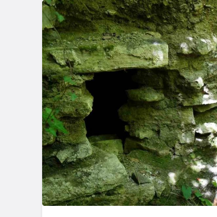
Güncel
Gerede’de 
Emniyet S
Başlattı