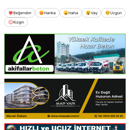
Beğendim
Harika
Haha
Vay
Üzgün
Kızgın