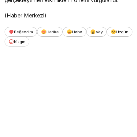
gerçekleştirilen etkinliklerin önemi vurgulandı.
(Haber Merkezi)
Beğendim
Harika
Haha
Vay
Üzgün
Kızgın