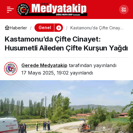
Düzce’de Gençlik
0
Paylaş
Haftası Etkinlikleri
Genel
Haberler
Kastamonu’da Çifte Cinayet:
Husumetli Aileden Çifte
Kastamonu’da Çifte Cinayet:
Kurşun Yağdı
Devam Ediyor
Husumetli Aileden Çifte Kurşun Yağdı
Gerede Medyatakip
tarafından yayınlandı
17 Mayıs 2025, 19:02
yayınlandı