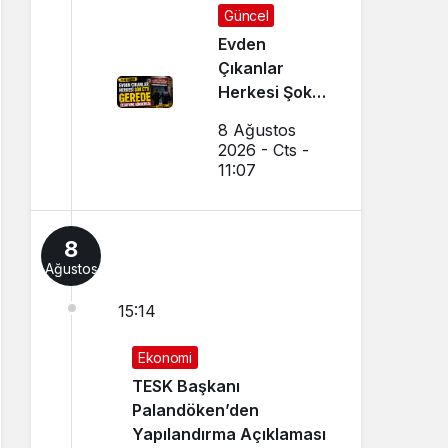
Güncel
Evden
Çıkanlar
Herkesi Şoke
Etti: Gerede
8 Ağustos
Cezaevine
2026 - Cts -
Gönderildi
11:07
8
Ağustos
15:14
Ekonomi
TESK Başkanı
Palandöken’den
Yapılandırma Açıklaması