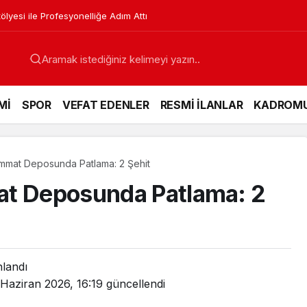
lyesi ile Profesyonelliğe Adım Attı
Mİ
SPOR
VEFAT EDENLER
RESMİ İLANLAR
KADROM
immat Deposunda Patlama: 2 Şehit
at Deposunda Patlama: 2
nlandı
 Haziran 2026, 16:19
güncellendi