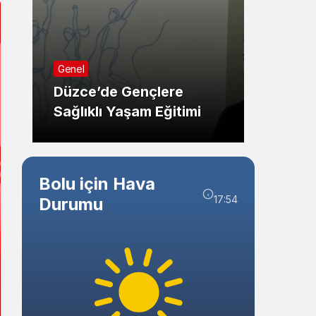
Sistem Modu
Sistem modunu seçin.
Güncel
Genel
Bolu’
Düzce’de Gençlere
Kaym
Sağlıklı Yaşam Eğitimi
Ziyare
Bolu için Hava
17:54
Durumu