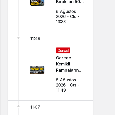
Bırakılan 500
Metrelik Ağ
8 Ağustos
Ele Geçirildi
2026 - Cts -
13:33
11:49
Güncel
Gerede
Kemikli
Rampalarında
Yangın:
8 Ağustos
Araçlar Kül
2026 - Cts -
Oldu
11:49
11:07