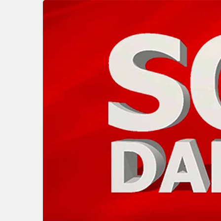
Genel
Kocaeli Ka
Tadilatta Y