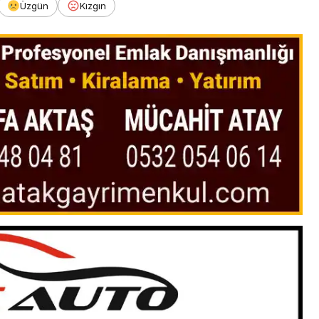
Üzgün
Kızgın