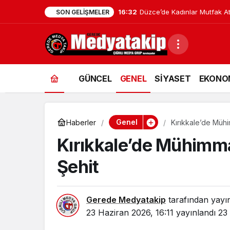
16:32
Düzce’de Kadınlar Mutfak Atö
SON GELIŞMELER
GÜNCEL
GENEL
SİYASET
EKONO
Genel
Haberler
Kırıkkale’de Müh
Kırıkkale’de Mühimm
Şehit
Gerede Medyatakip
tarafından yayı
23 Haziran 2026, 16:11
yayınlandı
23