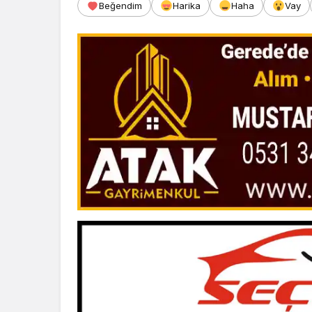
Beğendim
Harika
Haha
Vay