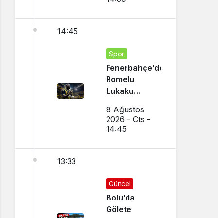
14:45
Spor
Fenerbahçe’den
Romelu
Lukaku
Transferi!
8 Ağustos
Napoli ile
2026 - Cts -
Görüşmeler
14:45
Başladı
13:33
Güncel
Bolu’da
Gölete