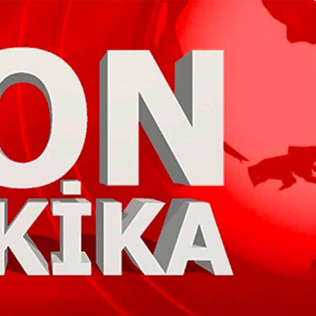
Genel
Düzce’de Kadınlar
Mutfak Atölyesi ile
ramürsel’de
Profesyonelliğe Adım
angın Çıktı
Attı