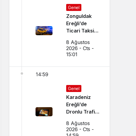
Genel
Zonguldak
Ereğli’de
Ticari Taksi
İle Otomobil
8 Ağustos
Çarpıştı
2026 - Cts -
15:01
14:59
Genel
Karadeniz
Ereğli’de
Dronlu Trafik
Denetimi
8 Ağustos
Yapılıyor
2026 - Cts -
14:59