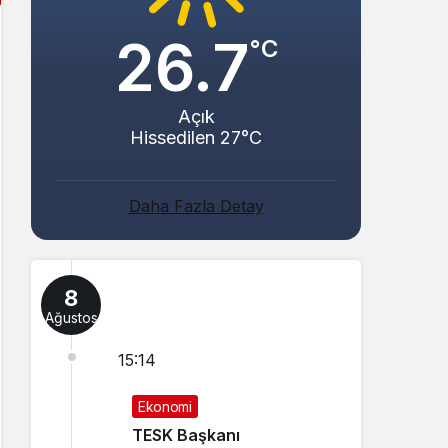
26.7
°C
Açık
Hissedilen 27°C
Daha Fazla Detay
8
Ağustos
15:14
Ekonomi
TESK Başkanı