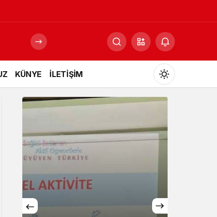
UZ
KÜNYE
İLETİŞİM
Mod
değiştir
Gündüz Modu
Gündüz modunu seçin.
Gece Modu
Gece modunu seçin.