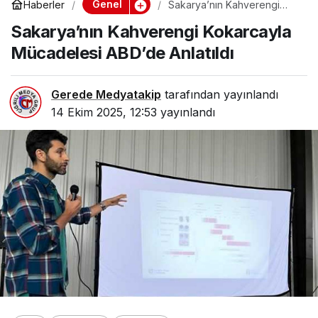
Genel
Haberler
Sakarya’nın Kahverengi
Kokarcayla Mücadelesi
Sakarya’nın Kahverengi Kokarcayla
ABD’de Anlatıldı
Mücadelesi ABD’de Anlatıldı
Gerede Medyatakip
tarafından yayınlandı
14 Ekim 2025, 12:53
yayınlandı