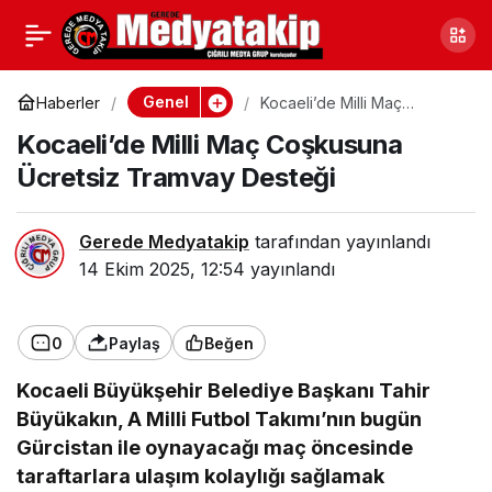
Sakarya’nın Kahverengi
0
Paylaş
Kokarcayla Mücadelesi
Genel
Haberler
Kocaeli’de Milli Maç
Coşkusuna Ücretsiz
Kocaeli’de Milli Maç Coşkusuna
Tramvay Desteği
ABD’de Anlatıldı
Ücretsiz Tramvay Desteği
Gerede Medyatakip
tarafından yayınlandı
14 Ekim 2025, 12:54
yayınlandı
0
Paylaş
Beğen
Kocaeli Büyükşehir Belediye Başkanı Tahir
Büyükakın, A Milli Futbol Takımı’nın bugün
Gürcistan ile oynayacağı maç öncesinde
taraftarlara ulaşım kolaylığı sağlamak