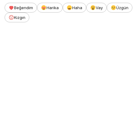
Beğendim
Harika
Haha
Vay
Üzgün
Kızgın