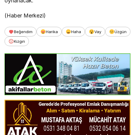
oynanacak.
(Haber Merkezi)
Beğendim
Harika
Haha
Vay
Üzgün
Kızgın