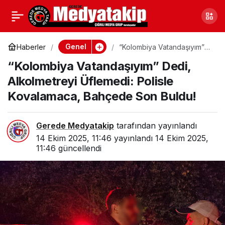
“Kolombiya
0
Vatandaşıyım” Dedi,
Genel
Haberler
“Kolombiya Vatandaşıyım”
Dedi, Alkolmetreyi Üflemedi:
“Kolombiya Vatandaşıyım” Dedi,
Polisle Kovalamaca,
Alkolmetreyi Üflemedi:
Bahçede Son Buldu!
Alkolmetreyi Üflemedi: Polisle
Kovalamaca, Bahçede Son Buldu!
Polisle Kovalamaca,
Bahçede Son Buldu!
Gerede Medyatakip
tarafından yayınlandı
14 Ekim 2025, 11:46
yayınlandı
14 Ekim 2025,
11:46
güncellendi