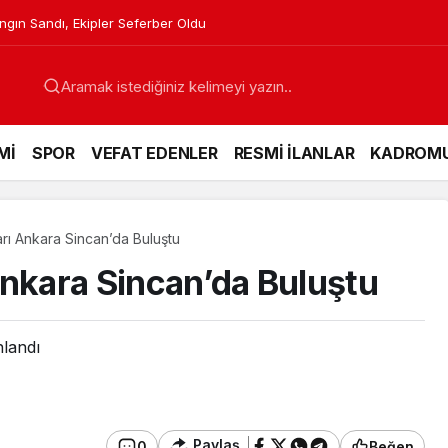
gın Sandı, Ekipler Seferber Oldu
Mİ
SPOR
VEFAT EDENLER
RESMİ İLANLAR
KADROM
rı Ankara Sincan’da Buluştu
Ankara Sincan’da Buluştu
nlandı
Paylaş
0
Beğen