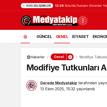
12:26
Bolu’da Dumanı Görenler Yan
SON GELIŞMELER
GÜNCEL
GENEL
SİYASET
EKONO
Genel
Haberler
Modifiye Tutkunla
Modifiye Tutkunları 
Gerede Medyatakip
tarafından yayı
13 Ekim 2025, 15:32
yayınlandı