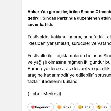
Ankara’da gerçekleştirilen Sincan Otomobil 
Güncel
getirdi. Sincan Parkı’nda düzenlenen etkinli
Güncel
sever katıldı.
Bolu’da Dumanı Görenler
Yangın Sandı, Ekipler
Gerede’de
Festivalde, katılımcılar araçlarını farklı k
Seferber Oldu
Toplantısı 
“desibel” yarışmaları, sürücüler ve vatan
Festivalle ilgili açıklamalarda bulunan S
ve yağışlı olmasına rağmen iki gündür bura
Burada yüzlerce araç desibel ve güzellik y
araç ne kadar modifiye edilebilir’ sorus
fazla.” ifadelerini kullandı.
(Haber Merkezi)
Beğendim
Harika
Haha
Vay