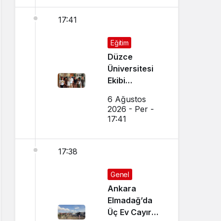
17:41
Eğitim
Düzce
Üniversitesi
Ekibi
Slovenya’dan
6 Ağustos
Ses Verdi
2026 - Per -
17:41
17:38
Genel
Ankara
Elmadağ’da
Üç Ev Cayır