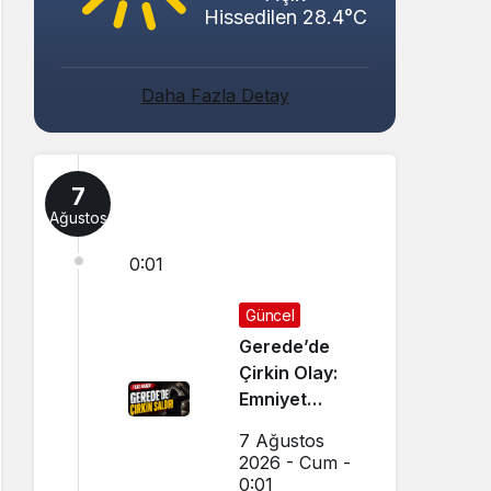
Hissedilen 28.4°C
Daha Fazla Detay
7
Ağustos
0:01
Güncel
Gerede’de
Çirkin Olay:
Emniyet
Soruşturma
7 Ağustos
Başlattı
2026 - Cum -
0:01