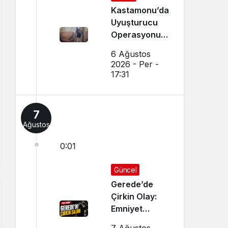
Kastamonu’da
Uyuşturucu
Operasyonu:
15 Gözaltı Var
6 Ağustos
2026 - Per -
17:31
7
Ağustos
0:01
Güncel
Gerede’de
Çirkin Olay:
Emniyet
Soruşturma