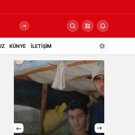
UZ
KÜNYE
İLETİŞİM
Mod
değiştir
Gündüz Modu
Gündüz modunu seçin.
Gece Modu
Gece modunu seçin.