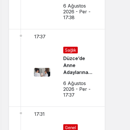
Cayır Yandı
6 Ağustos
2026 - Per -
17:38
17:37
Sağlık
Düzce’de
Anne
Adaylarına
Özel Ev
6 Ağustos
Ziyaretleri
2026 - Per -
Yapılıyor
17:37
17:31
Genel