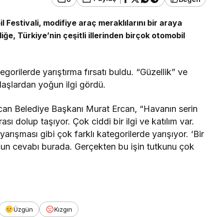
Festivali, modifiye araç meraklılarını bir araya
Ekonomi
ğe, Türkiye’nin çeşitli illerinden birçok otomobil
Meşhur Ankara Ayaş
 EDEP
Domatesi İçin Hasat
ategorilerde yarıştırma fırsatı buldu. “Güzellik” ve
Yapıldı
Vakti Geldi
daşlardan yoğun ilgi gördü.
incan Belediye Başkanı Murat Ercan, “Havanın serin
sı dolup taşıyor. Çok ciddi bir ilgi ve katılım var.
arışması gibi çok farklı kategorilerde yarışıyor. ‘Bir
unun cevabı burada. Gerçekten bu işin tutkunu çok
Üzgün
Kızgın