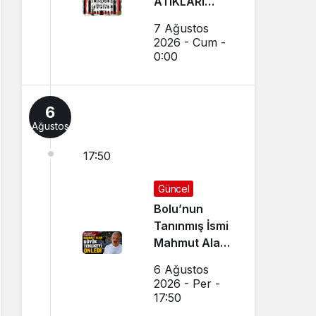
ATIKLARI
TOPLAMA
7 Ağustos
İHALELERİ
2026 - Cum -
(GEREDE
0:00
BELEDİYESİ)
6
Ağustos
17:50
Güncel
Bolu’nun
Tanınmış İsmi
Mahmut Alan
Büyük
6 Ağustos
Tehlikeyi
2026 - Per -
Önledi
17:50