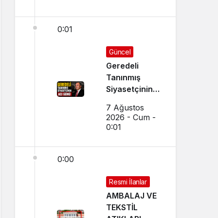
0:01
Güncel
Geredeli
Tanınmış
Siyasetçinin
Acı Günü
7 Ağustos
2026 - Cum -
0:01
0:00
Resmi İlanlar
AMBALAJ VE
TEKSTİL