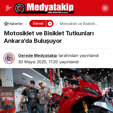
Çankırı’da Sağlıklı
0
Paylaş
Yaşam Eğitimi
Genel
Haberler
Motosiklet ve Bisiklet
Tutkunları Ankara’da
Motosiklet ve Bisiklet Tutkunları
Buluşuyor
Ankara’da Buluşuyor
Gerede Medyatakip
tarafından yayınlandı
30 Mayıs 2025, 11:20
yayınlandı