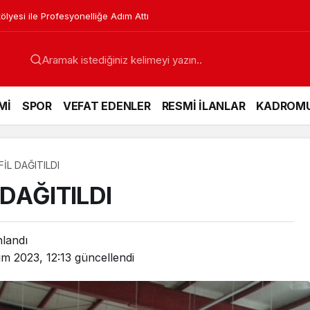
lyesi ile Profesyonelliğe Adım Attı
Mİ
SPOR
VEFAT EDENLER
RESMİ İLANLAR
KADROM
İL DAĞITILDI
DAĞITILDI
nlandı
ım 2023, 12:13
güncellendi