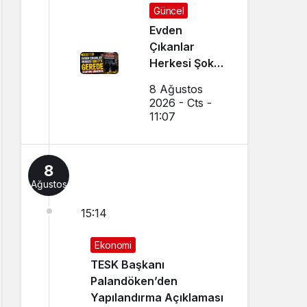
Güncel
Evden
Çıkanlar
Herkesi Şoke
Etti: Gerede
8 Ağustos
Cezaevine
2026 - Cts -
Gönderildi
11:07
8
Ağustos
15:14
Ekonomi
TESK Başkanı
Palandöken’den
Yapılandırma Açıklaması