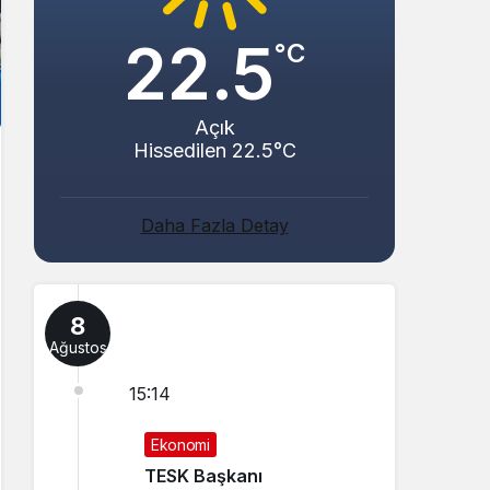
22.5
°C
Açık
Hissedilen 22.5°C
Daha Fazla Detay
8
Ağustos
15:14
Ekonomi
TESK Başkanı