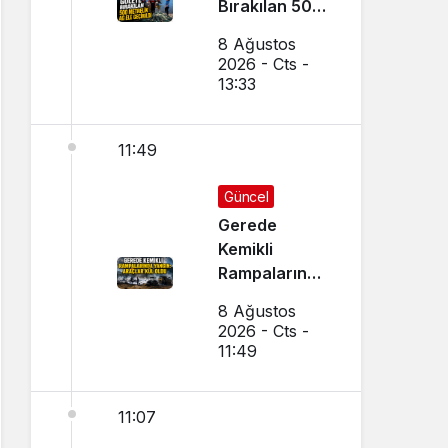
Bırakılan 500
Metrelik Ağ
8 Ağustos
Ele Geçirildi
2026 - Cts -
13:33
11:49
Güncel
Gerede
Kemikli
Rampalarında
Yangın:
8 Ağustos
Araçlar Kül
2026 - Cts -
Oldu
11:49
11:07