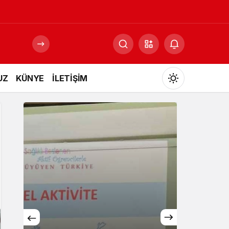
UZ
KÜNYE
İLETİŞİM
Mod
değiştir
Gündüz Modu
Gündüz modunu seçin.
Gece Modu
Gece modunu seçin.