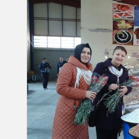
Genel
Düzce’de K
Genel
Mutfak Atöl
Kocaeli Karamürsel’de
Profesyone
Tadilatta Yangın Çıktı
Attı