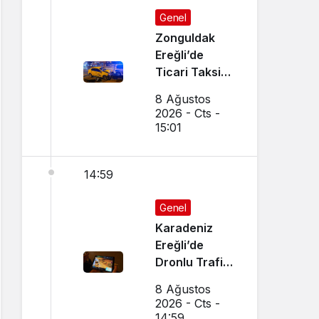
Genel
Zonguldak
Ereğli’de
Ticari Taksi
İle Otomobil
8 Ağustos
Çarpıştı
2026 - Cts -
15:01
14:59
Genel
Karadeniz
Ereğli’de
Dronlu Trafik
Denetimi
8 Ağustos
Yapılıyor
2026 - Cts -
14:59