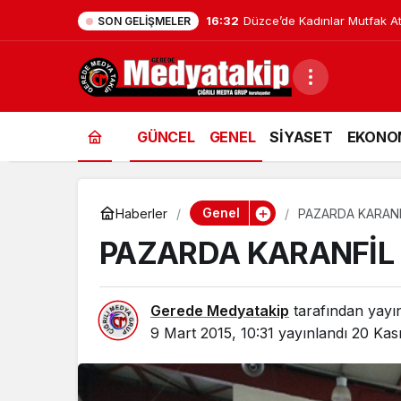
16:32
Düzce’de Kadınlar Mutfak Atö
SON GELIŞMELER
GÜNCEL
GENEL
SİYASET
EKONO
Genel
Haberler
PAZARDA KARANF
PAZARDA KARANFİL 
Gerede Medyatakip
tarafından yayı
9 Mart 2015, 10:31
yayınlandı
20 Kas