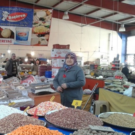
adınlar
Genel
yesi ile
lliğe Adım
Düzce’de Gençlere
Sağlıklı Yaşam Eğitimi