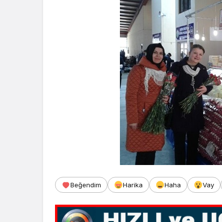
Beğendim
Harika
Haha
Vay