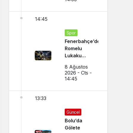
14:45
Spor
Fenerbahçe’den
Romelu
Lukaku
Transferi!
8 Ağustos
Napoli ile
2026 - Cts -
Görüşmeler
14:45
Başladı
13:33
Güncel
Bolu’da
Gölete