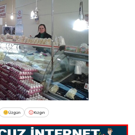
Üzgün
Kızgın