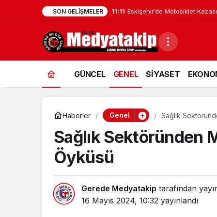
11:11
Eskişehir’de Motosiklet Kazası
SON GELIŞMELER
GÜNCEL
GENEL
SİYASET
EKONO
Genel
Haberler
Sağlık Sektöründe
Sağlık Sektöründen Mü
Öyküsü
Gerede Medyatakip
tarafından yayı
16 Mayıs 2024, 10:32
yayınlandı