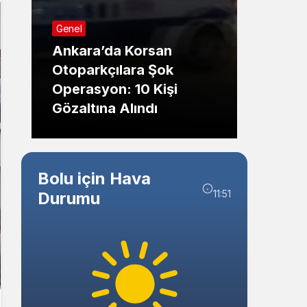
Sistem Modu
Genel
Sistem modunu seçin.
Genel
Ankara’da Korsan
Otoparkçılara Şok
Eskiş
Operasyon: 10 Kişi
Paniğ
Gözaltına Alındı
Etkile
Bolu için Hava
11:51
Durumu