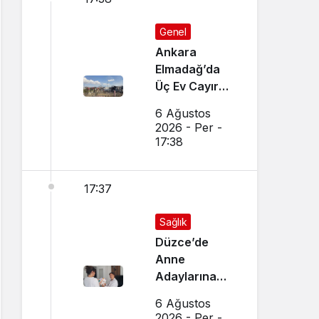
Genel
Ankara
Elmadağ’da
Üç Ev Cayır
Cayır Yandı
6 Ağustos
2026 - Per -
17:38
17:37
Sağlık
Düzce’de
Anne
Adaylarına
Özel Ev
6 Ağustos
Ziyaretleri
2026 - Per -