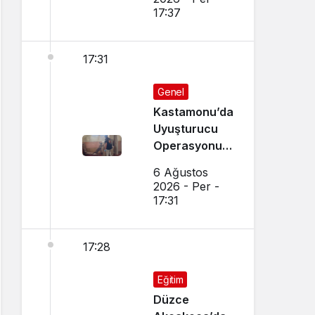
Yapılıyor
17:37
17:31
Genel
Kastamonu’da
Uyuşturucu
Operasyonu:
15 Gözaltı Var
6 Ağustos
2026 - Per -
17:31
17:28
Eğitim
Düzce