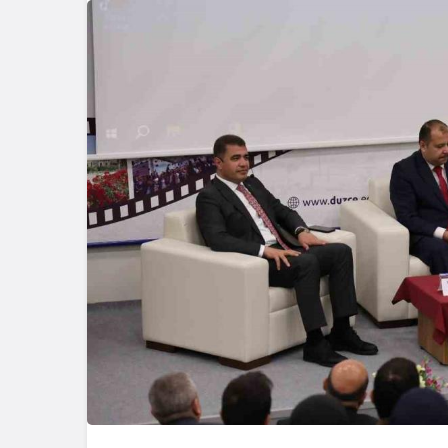
Ekonomi
Meşhur An
Domatesi İ
Vakti Geldi