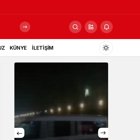
UZ
KÜNYE
İLETİŞİM
Mod
değiştir
Gündüz Modu
Gündüz modunu seçin.
Gece Modu
Gece modunu seçin.