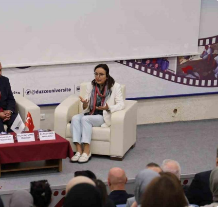
Genel
kara Ayaş
Eskişehir’de Motosiklet
çin Hasat
Kazası: Dükkanın Camı
Kırıldı, Arbede Çıktı