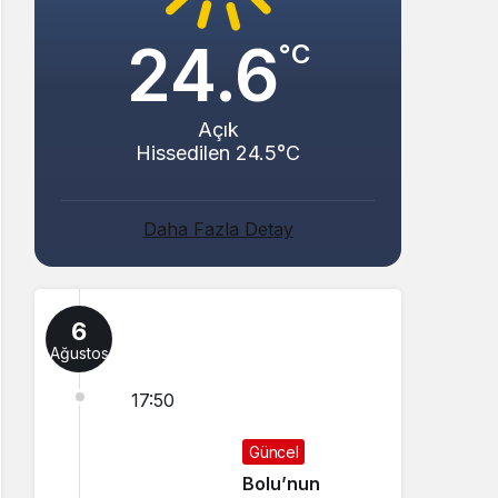
24.6
°C
Açık
Hissedilen 24.5°C
Daha Fazla Detay
6
Ağustos
17:50
Güncel
Bolu’nun