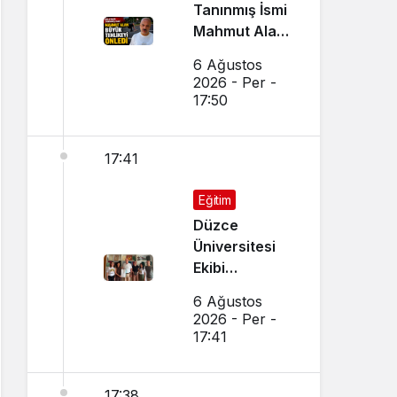
Tanınmış İsmi
Mahmut Alan
Büyük
6 Ağustos
Tehlikeyi
2026 - Per -
Önledi
17:50
17:41
Eğitim
Düzce
Üniversitesi
Ekibi
Slovenya’dan
6 Ağustos
Ses Verdi
2026 - Per -
17:41
17:38