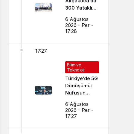
Akçakoca’da
300 Yataklı
Modern Yurt
6 Ağustos
İnşaatı Devam
2026 - Per -
Ediyor
17:28
17:27
Bilim ve
Teknoloji
Türkiye’de 5G
Dönüşümü:
Nüfusun
Yarıdan
6 Ağustos
Fazlası Hızla
2026 - Per -
Bağlandı
17:27