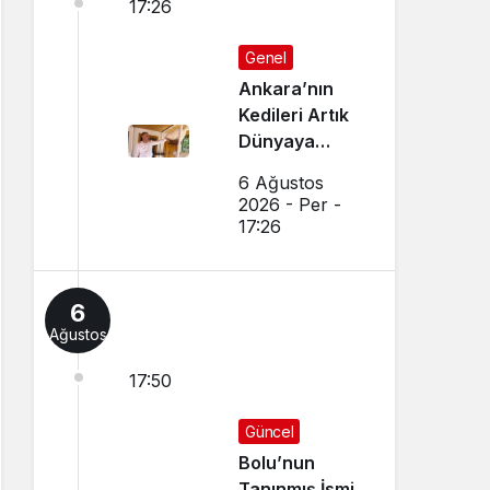
17:26
Genel
Ankara’nın
Kedileri Artık
Dünyaya
Canlı Yayında
6 Ağustos
Tanıtılıyor
2026 - Per -
17:26
6
Ağustos
17:50
Güncel
Bolu’nun
Tanınmış İsmi