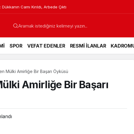
: Dükkanın Camı Kırıldı, Arbede Çıktı
Mİ
SPOR
VEFAT EDENLER
RESMİ İLANLAR
KADROM
n Mülki Amirliğe Bir Başarı Öyküsü
lki Amirliğe Bir Başarı
nlandı