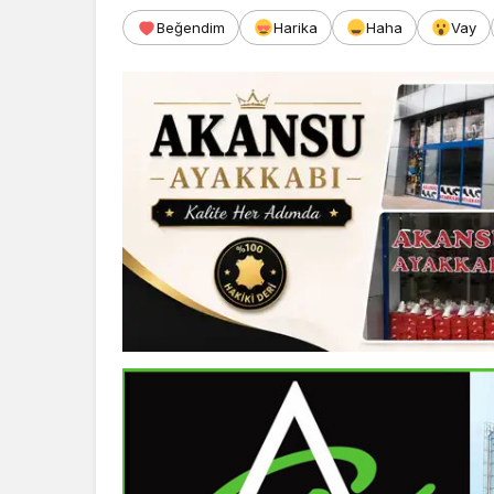
Beğendim
Harika
Haha
Vay