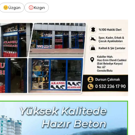
Üzgün
Kızgın