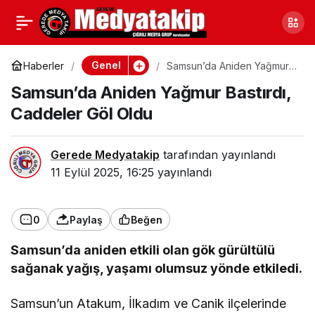
2025 Safranbolu Safran
0
Paylaş
Festivali’nin Tarihleri
Genel
Haberler
Samsun’da Aniden Yağmur
Bastırdı, Caddeler Göl Oldu
Samsun’da Aniden Yağmur Bastırdı,
Belli Oldu
Caddeler Göl Oldu
Gerede Medyatakip
tarafından yayınlandı
11 Eylül 2025, 16:25
yayınlandı
0
Paylaş
Beğen
Samsun’da aniden etkili olan gök gürültülü
sağanak yağış, yaşamı olumsuz yönde etkiledi.
Samsun’un Atakum, İlkadım ve Canik ilçelerinde