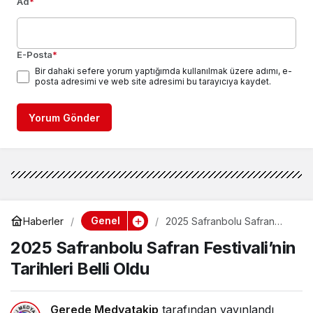
Ad
*
E-Posta
*
Bir dahaki sefere yorum yaptığımda kullanılmak üzere adımı, e-
posta adresimi ve web site adresimi bu tarayıcıya kaydet.
Yorum Gönder
Genel
Haberler
2025 Safranbolu Safran
Festivali’nin Tarihleri Belli
2025 Safranbolu Safran Festivali’nin
Oldu
Tarihleri Belli Oldu
Gerede Medyatakip
tarafından yayınlandı