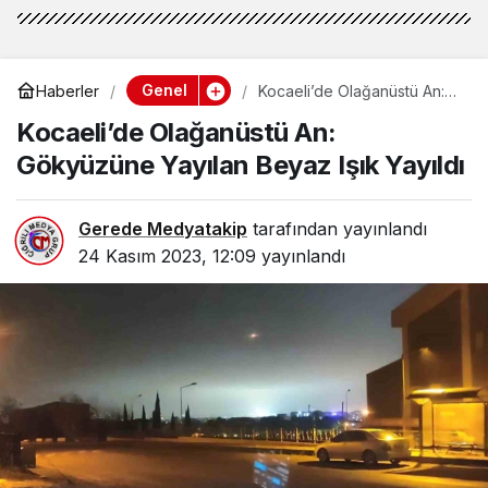
Genel
Haberler
Kocaeli’de Olağanüstü An:
Gökyüzüne Yayılan Beyaz
Kocaeli’de Olağanüstü An:
Işık Yayıldı
Gökyüzüne Yayılan Beyaz Işık Yayıldı
Gerede Medyatakip
tarafından yayınlandı
24 Kasım 2023, 12:09
yayınlandı