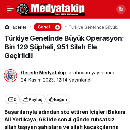
Kocaeli’de Olağanüstü
0
Paylaş
An: Gökyüzüne Yayılan
Genel
Haberler
Türkiye Genelinde Büyük
Operasyon: Bin 129 Şüpheli,
Türkiye Genelinde Büyük Operasyon:
951 Silah Ele Geçirildi!
Beyaz Işık Yayıldı
Bin 129 Şüpheli, 951 Silah Ele
Geçirildi!
Gerede Medyatakip
tarafından yayınlandı
24 Kasım 2023, 12:14
yayınlandı
0
Paylaş
Beğen
Başarılarıyla adından söz ettiren İçişleri Bakanı
Ali Yerlikaya, 68 ilde son 4 günde ruhsatsız
silah taşıyan şahıslara ve silah kaçakçılarına