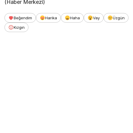
(Haber Merkezi)
Beğendim
Harika
Haha
Vay
Üzgün
Kızgın