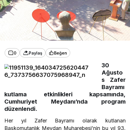
0
Paylaş
Beğen
30
Ağusto
s Zafer
Bayramı
kutlama etkinlikleri kapsamında,
Cumhuriyet Meydanı’nda program
düzenlendi.
Her yıl Zafer Bayramı olarak kutlanan
Başkomutanlık Meydan Muharebesi’nin bu yıl 93.