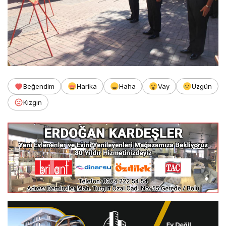
Beğendim
Harika
Haha
Vay
Üzgün
Kızgın