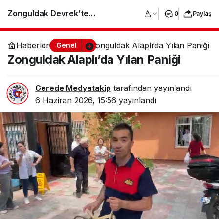
Zonguldak Devrek’te
0
Paylaş
Unutulmaz Bocce
Haberler
Zonguldak Alaplı’da Yılan Paniği
Genel
Zonguldak Alaplı’da Yılan Paniği
Turnuvası
Gerede Medyatakip
tarafından yayınlandı
6 Haziran 2026, 15:56
yayınlandı