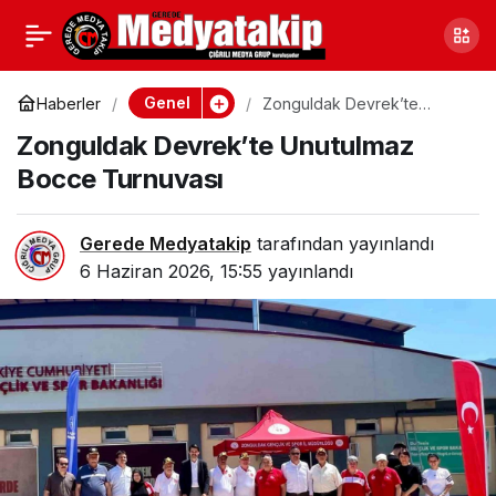
Zonguldak Alaplı’da
0
Paylaş
Minibüs ile Motosiklet
Genel
Haberler
Zonguldak Devrek’te
Unutulmaz Bocce Turnuvası
Zonguldak Devrek’te Unutulmaz
Çarpıştı
Bocce Turnuvası
Gerede Medyatakip
tarafından yayınlandı
6 Haziran 2026, 15:55
yayınlandı