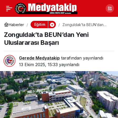
Modifiye Tutkunları
0
Paylaş
Ankara Sincan’da
Eğitim
Haberler
Zonguldak’ta BEUN’dan
Yeni Uluslararası Başarı
Zonguldak’ta BEUN’dan Yeni
Buluştu
Uluslararası Başarı
Gerede Medyatakip
tarafından yayınlandı
13 Ekim 2025, 15:33
yayınlandı