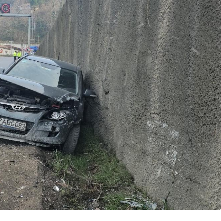
Güncel
manı Görenler
dı, Ekipler
Gerede’de EDEP
Oldu
Toplantısı Yapıldı