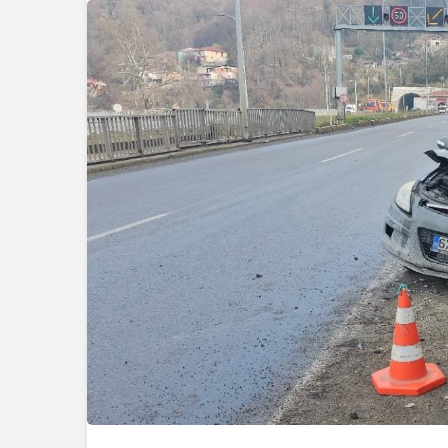
Güncel
Bolu’da Du
Yangın San
Seferber 