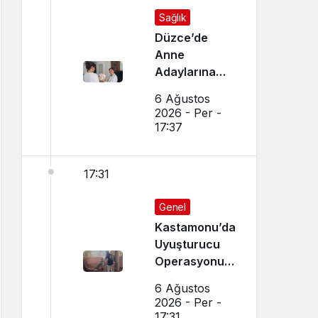
Sağlık
Düzce’de
Anne
Adaylarına
Özel Ev
6 Ağustos
Ziyaretleri
2026 - Per -
Yapılıyor
17:37
17:31
Genel
Kastamonu’da
Uyuşturucu
Operasyonu:
15 Gözaltı Var
6 Ağustos
2026 - Per -
17:31