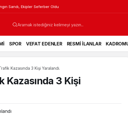
apıldı
Mİ
SPOR
VEFAT EDENLER
RESMİ İLANLAR
KADROM
rafik Kazasında 3 Kişi Yaralandı.
ik Kazasında 3 Kişi
nlandı