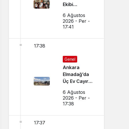
Ekibi
Slovenya’dan
6 Ağustos
Ses Verdi
2026 - Per -
17:41
17:38
Genel
Ankara
Elmadağ’da
Üç Ev Cayır
Cayır Yandı
6 Ağustos
2026 - Per -
17:38
17:37