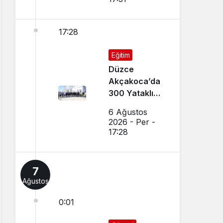
17:28
Eğitim
Düzce
Akçakoca’da
300 Yataklı
Modern Yurt
6 Ağustos
İnşaatı Devam
2026 - Per -
Ediyor
17:28
7
Ağustos
0:01