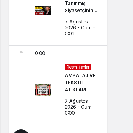
Tanınmış
Siyasetçinin
Acı Günü
7 Ağustos
2026 - Cum -
0:01
0:00
Resmi İlanlar
AMBALAJ VE
TEKSTİL
ATIKLARI
TOPLAMA
7 Ağustos
İHALELERİ
2026 - Cum -
(GEREDE
0:00
BELEDİYESİ)