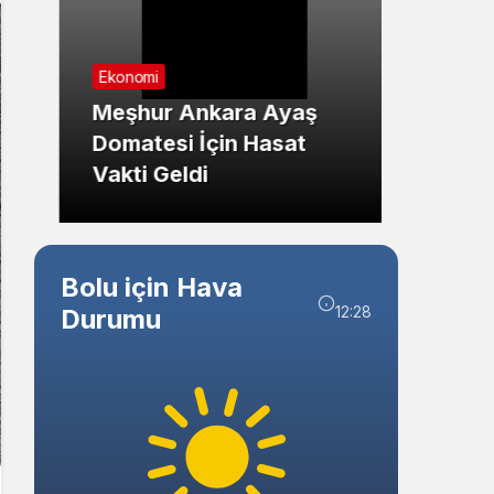
Sistem Modu
Sistem modunu seçin.
Ekonomi
Genel
Meşhur Ankara Ayaş
Eskiş
Domatesi İçin Hasat
Kazas
Vakti Geldi
Kırıld
Bolu için Hava
12:28
Durumu