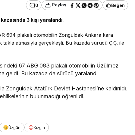
Paylaş
0
Beğen
 kazasında 3 kişi yaralandı.
7 AR 694 plakalı otomobilin Zonguldak-Ankara kara
 takla atmasıyla gerçekleşti. Bu kazada sürücü Ç.Ç. ile
resindeki 67 ABG 083 plakalı otomobilin Üzülmez
a geldi. Bu kazada da sürücü yaralandı.
rla Zonguldak Atatürk Devlet Hastanesi’ne kaldırıldı.
ehlikelerinin bulunmadığı öğrenildi.
Üzgün
Kızgın