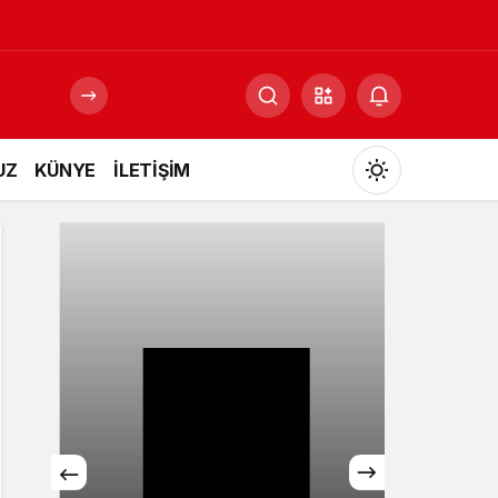
UZ
KÜNYE
İLETİŞİM
Mod
değiştir
Gündüz Modu
Gündüz modunu seçin.
Gece Modu
Gece modunu seçin.