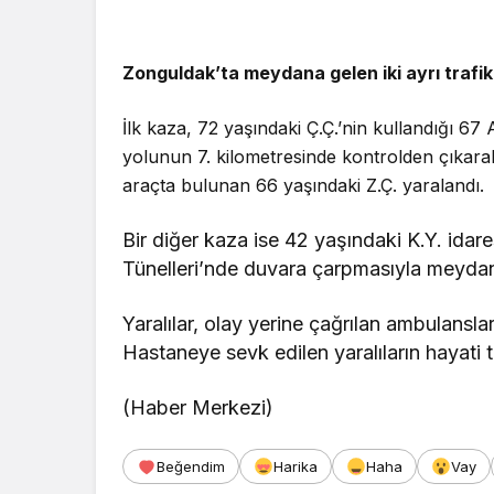
Zonguldak’ta meydana gelen iki ayrı trafik
İlk kaza, 72 yaşındaki Ç.Ç.’nin kullandığı 6
yolunun 7. kilometresinde kontrolden çıkarak
araçta bulunan 66 yaşındaki Z.Ç. yaralandı.
Bir diğer kaza ise 42 yaşındaki K.Y. ida
Tünelleri’nde duvara çarpmasıyla meydan
Yaralılar, olay yerine çağrılan ambulansla
Hastaneye sevk edilen yaralıların hayati t
(Haber Merkezi)
Beğendim
Harika
Haha
Vay