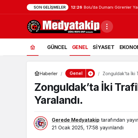
12:04
Gerede’de EDEP Toplantısı Y
SON GELIŞMELER
GÜNCEL
GENEL
SİYASET
EKONO
Genel
Haberler
Zonguldak’ta İki T
Zonguldak’ta İki Traf
Yaralandı.
Gerede Medyatakip
tarafından yayı
21 Ocak 2025, 17:58
yayınlandı