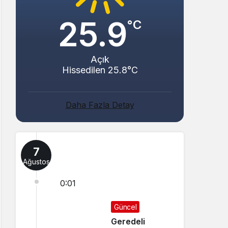
25.9
°C
Açık
Hissedilen 25.8°C
Daha Fazla Detay
7
Ağustos
0:01
Güncel
Geredeli