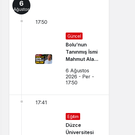
6
Ağustos
17:50
Güncel
Bolu’nun
Tanınmış İsmi
Mahmut Alan
Büyük
6 Ağustos
Tehlikeyi
2026 - Per -
Önledi
17:50
17:41
Eğitim
Düzce
Üniversitesi