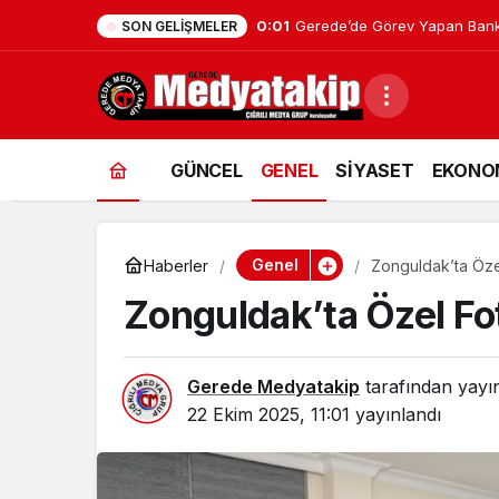
0:01
Gerede’de Görev Yapan Bank
SON GELIŞMELER
GÜNCEL
GENEL
SİYASET
EKONO
Genel
Haberler
Zonguldak’ta Öze
Zonguldak’ta Özel Fo
Gerede Medyatakip
tarafından yayı
22 Ekim 2025, 11:01
yayınlandı