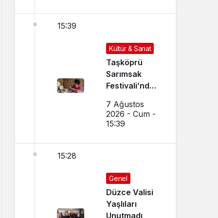
15:39
Kültür & Sanat
Taşköprü
Sarımsak
Festivali’nde
El Sanatları ve
7 Ağustos
Yöresel
2026 - Cum -
Lezzetler
15:39
Buluştu
15:28
Genel
Düzce Valisi
Yaşlıları
Unutmadı