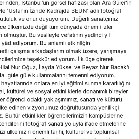
rinden, İstanbul’un görsel hafızası olan Ara Güler’in
le ‘Ustanın İzinde Kadrajda BEUN’ adlı fotoğraf
tluluk ve onur duyuyorum. Değerli sanatçımız
ce ülkemizde değil tüm dünyada önemli izler
m olmuştur. Bu vesileyle vefatının yedinci yıl
yâd ediyorum. Bu anlamlı etkinliğin
tli çalışma arkadaşlarım olmak üzere, yarışmaya
cilerimize teşekkür ediyorum. İlk üçe girerek
 Hilal Nur Oğuz, İlayda Yüksel ve Beyaz Nur Bacak’ı
kla, güle güle kullanmalarını temenni ediyorum.
ayatlarında onlara en iyi eğitimi sunma kararlılığını
, kültürel ve sosyal etkinliklerle donanımlı bireyler
zler öğrenci odaklı yaklaşımımız, sanatı ve kültürü
ilke edinen vizyonumuz doğrultusunda yenilikçi
 Bu tür etkinlikler öğrencilerimizin kampüslerine
endilerini fotoğraf sanatı yoluyla ifade etmelerine
zi ülkemizin önemli tarihi, kültürel ve toplumsal