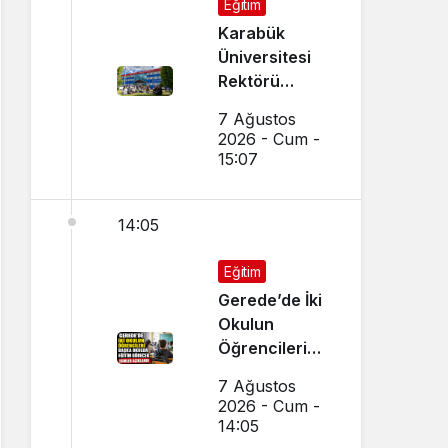
Eğitim
Karabük
Üniversitesi
Rektörü
Kırışık’tan
7 Ağustos
Aday
2026 - Cum -
Öğrencilere
15:07
Tercih Çağrısı
14:05
Eğitim
Gerede’de İki
Okulun
Öğrencileri
Başka Okulda
7 Ağustos
Eğitim
2026 - Cum -
Görecek
14:05