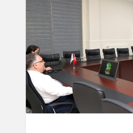
Güncel
G
Ünlü Oyuncu Ülkü Hilal
G
Çiftçi’nin Gerede
B
Bağlantısı Ortaya Çıktı
Y