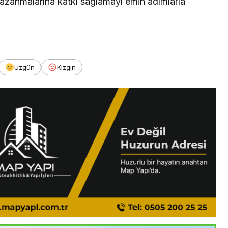
 kazanmalarına katkı sağlamayı emin adımlarla
Üzgün
Kızgın