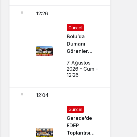
12:26
Güncel
Bolu’da
Dumanı
Görenler
Yangın Sandı,
7 Ağustos
Ekipler
2026 - Cum -
Seferber Oldu
12:26
12:04
Güncel
Gerede’de
EDEP
Toplantısı