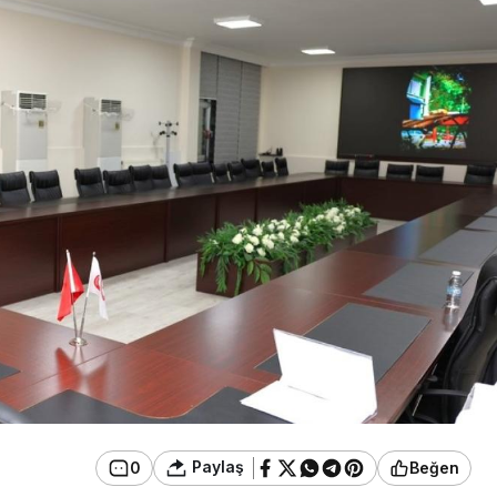
üncel
Resmi İlanlar
erede’de Görev Yapan
anka Müdürü Hakkında
TEBLİĞ İLANI (
eni Karar
AİLE MAHKEME
Paylaş
0
Beğen