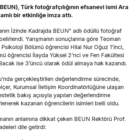
BEUN), Türk fotoğrafçılığının efsanevi ismi Ara
mlı bir etkinliğe imza attı.
nın İzinde Kadrajda BEUN” adlı ödüllü fotoğraf
belirlendi. Yarışmanın sonuçlarına göre Teoman
 Psikoloji Bölümü öğrencisi Hilal Nur Oğuz 1’inci,
ümü öğrencisi İlayda Yüksel 2’nci ve Fen Fakültesi
acak ise 3’üncü olarak ödül almaya hak kazandı.
nda gerçekleştirilen değerlendirme sürecinde,
lçer, Kurumsal İletişim Koordinatörlüğüne ulaşan
 estetik bakış açısıyla yapılan değerlendirme
enerek kazanan öğrencilerin isimleri belli oldu.
şmanın anlamına dikkat çeken BEUN Rektörü Prof.
deleri dile getirdi: