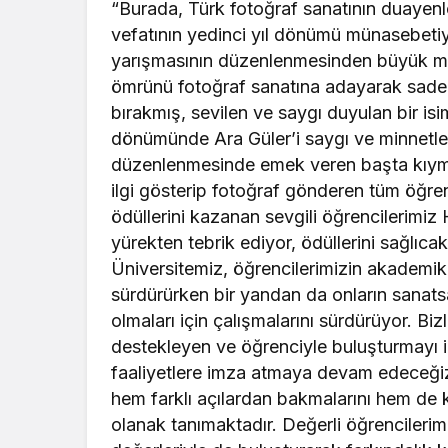
“Burada, Türk fotoğraf sanatının duayenle
vefatının yedinci yıl dönümü münasebetiy
yarışmasının düzenlenmesinden büyük mu
ömrünü fotoğraf sanatına adayarak sade
bırakmış, sevilen ve saygı duyulan bir isi
dönümünde Ara Güler’i saygı ve minnetle 
düzenlenmesinde emek veren başta kıyme
ilgi gösterip fotoğraf gönderen tüm öğren
ödüllerini kazanan sevgili öğrencilerimiz
yürekten tebrik ediyor, ödüllerini sağlıca
Üniversitemiz, öğrencilerimizin akademik h
sürdürürken bir yandan da onların sanatsal
olmaları için çalışmalarını sürdürüyor. Bi
destekleyen ve öğrenciyle buluşturmayı 
faaliyetlere imza atmaya devam edeceğiz.
hem farklı açılardan bakmalarını hem de k
olanak tanımaktadır. Değerli öğrencilerimi