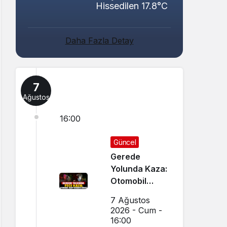
Hissedilen 17.8°C
Daha Fazla Detay
7
Ağustos
16:00
Güncel
Gerede
Yolunda Kaza:
Otomobil
Uçup
7 Ağustos
Hurdaya
2026 - Cum -
Döndü
16:00