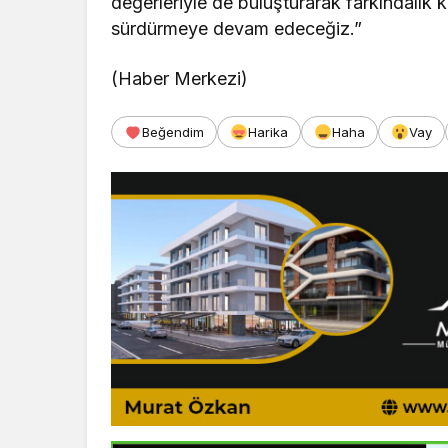
değerleriyle de buluşturarak farkındalık
sürdürmeye devam edeceğiz.”
(Haber Merkezi)
Beğendim
Harika
Haha
Vay