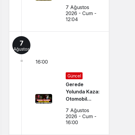
Yapıldı
7 Ağustos
2026 - Cum -
12:04
7
Ağustos
16:00
Güncel
Gerede
Yolunda Kaza:
Otomobil
Uçup
7 Ağustos
Hurdaya
2026 - Cum -
Döndü
16:00