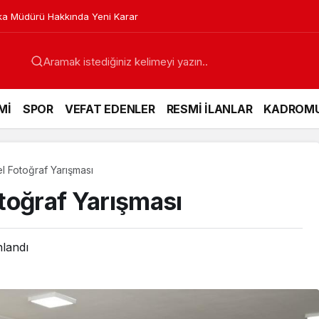
a Müdürü Hakkında Yeni Karar
Mİ
SPOR
VEFAT EDENLER
RESMİ İLANLAR
KADROM
l Fotoğraf Yarışması
toğraf Yarışması
nlandı