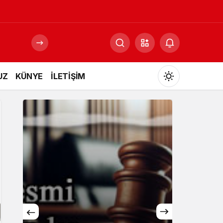
UZ
KÜNYE
İLETİŞİM
Mod
değiştir
Gündüz Modu
Gündüz modunu seçin.
Gece Modu
Gece modunu seçin.