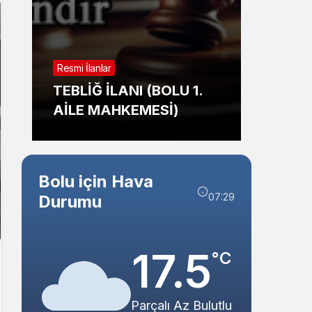
Sistem Modu
Sistem modunu seçin.
Resmi İlanlar
TAŞINMAZ SATIŞ
BOLU 1.
İHALESİ (GEREDE
Sİ)
BELEDİYESİ)
Bolu için Hava
07:29
Durumu
17.5
°C
Parçalı Az Bulutlu