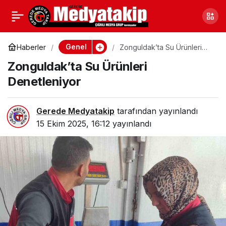
Sakarya’da Yeşilay’dan
0
Paylaş
Bağımlılara Destek
Genel
Haberler
Zonguldak’ta Su Ürünleri
Denetleniyor
Zonguldak’ta Su Ürünleri
Denetleniyor
Gerede Medyatakip
tarafından yayınlandı
15 Ekim 2025, 16:12
yayınlandı