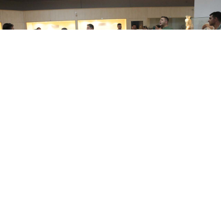
0
Paylaş
Beğen
Bolu’da müzeyi ziyaret eden Roman
vatandaşlar, davul ve keman eşliğinde
çiftetelli oynayarak renkli görüntüler
oluşturdu.