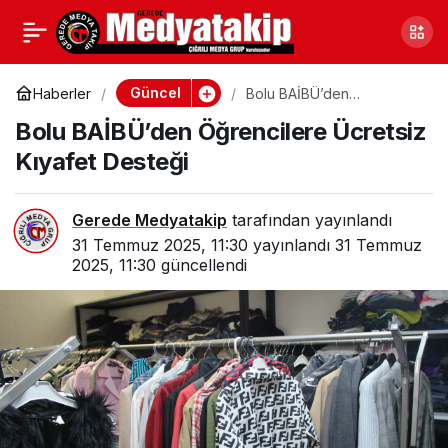
Bolu’da Roman
0
Paylaş
Vatandaşlar Müzede
Güncel
Haberler
Bolu BAİBÜ’den
Öğrencilere Ücretsiz
Bolu BAİBÜ’den Öğrencilere Ücretsiz
Kıyafet Desteği
Çiftetelliyle Coştu
Kıyafet Desteği
Gerede Medyatakip
tarafından yayınlandı
31 Temmuz 2025, 11:30
yayınlandı
31 Temmuz
2025, 11:30
güncellendi