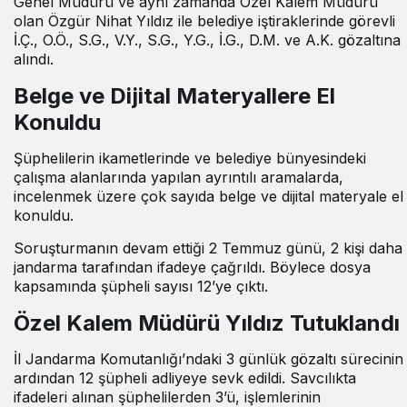
Genel Müdürü ve aynı zamanda Özel Kalem Müdürü
olan Özgür Nihat Yıldız ile belediye iştiraklerinde görevli
İ.Ç., O.Ö., S.G., V.Y., S.G., Y.G., İ.G., D.M. ve A.K. gözaltına
alındı.
Belge ve Dijital Materyallere El
Konuldu
Şüphelilerin ikametlerinde ve belediye bünyesindeki
çalışma alanlarında yapılan ayrıntılı aramalarda,
incelenmek üzere çok sayıda belge ve dijital materyale el
konuldu.
Soruşturmanın devam ettiği 2 Temmuz günü, 2 kişi daha
jandarma tarafından ifadeye çağrıldı. Böylece dosya
kapsamında şüpheli sayısı 12’ye çıktı.
Özel Kalem Müdürü Yıldız Tutuklandı
İl Jandarma Komutanlığı’ndaki 3 günlük gözaltı sürecinin
ardından 12 şüpheli adliyeye sevk edildi. Savcılıkta
ifadeleri alınan şüphelilerden 3’ü, işlemlerinin