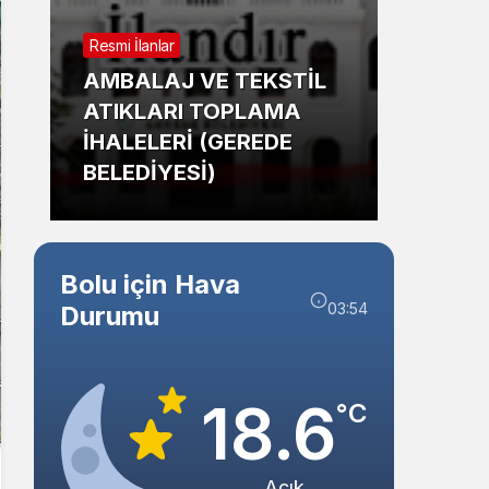
Sistem Modu
Resmi İlanlar
Sistem modunu seçin.
Güncel
AMBALAJ VE TEKSTİL
ATIKLARI TOPLAMA
Bolu’
İHALELERİ (GEREDE
Mahm
BELEDİYESİ)
Tehli
Bolu için Hava
03:54
Durumu
18.6
°C
Açık