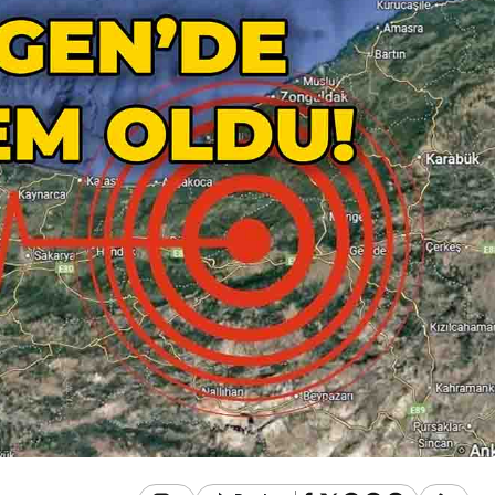
Güncel
Çirkin Olay:
oruşturma
Geredeli Tanınmış
Siyasetçinin Acı Günü