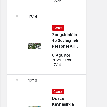
17:26
17:14
Genel
Zonguldak’ta
45 Sözleşmeli
Personel Alımı
Yapılacak!
6 Ağustos
2026 - Per -
17:14
17:13
Genel
Düzce
Kaynaşlı’da