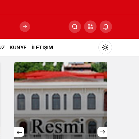
UZ
KÜNYE
İLETİŞİM
Mod
değiştir
Gündüz Modu
Gündüz modunu seçin.
Gece Modu
Gece modunu seçin.