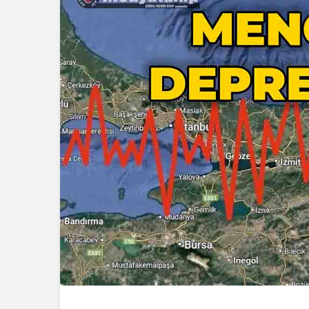
Güncel
Gerede’de 
Emniyet S
Başlattı