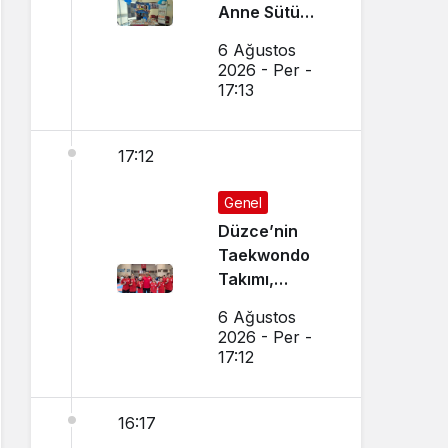
Anne Sütü
Farkındalığı
6 Ağustos
İçin Etkinlik
2026 - Per -
Düzenlendi
17:13
17:12
Genel
Düzce’nin
Taekwondo
Takımı,
Amasya’da
6 Ağustos
Başarı
2026 - Per -
Sağladı
17:12
16:17