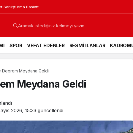
in Acı Günü
Mİ
SPOR
VEFAT EDENLER
RESMİ İLANLAR
KADROM
e Deprem Meydana Geldi
rem Meydana Geldi
nlandı
ayıs 2026, 15:33
güncellendi