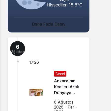
Hissedilen 18.6°C
Daha Fazla Detay
6
Ağustos
17:26
Genel
Ankara’nın
Kedileri Artık
Dünyaya
Canlı Yayında
6 Ağustos
Tanıtılıyor
2026 - Per -