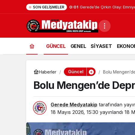
0:01
Geredeli Tanınmış Siyasetçin
SON GELIŞMELER
GÜNCEL
GENEL
SİYASET
EKONO
Güncel
Haberler
Bolu Mengen’d
Bolu Mengen’de Dep
Gerede Medyatakip
tarafından yayı
18 Mayıs 2026, 15:30
yayınlandı
18 M