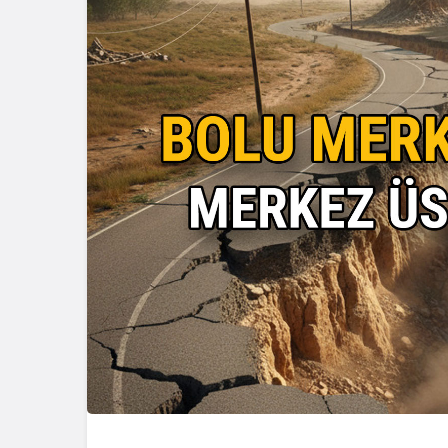
Güncel
Güncel
Gerede’de Çirkin Olay:
Emniyet Soruşturma
Geredeli T
Başlattı
Siyasetçin