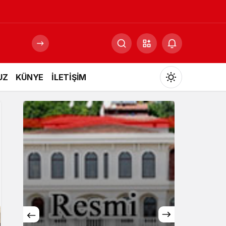
UZ
KÜNYE
İLETİŞİM
Mod
değiştir
Gündüz Modu
Gündüz modunu seçin.
Gece Modu
Gece modunu seçin.