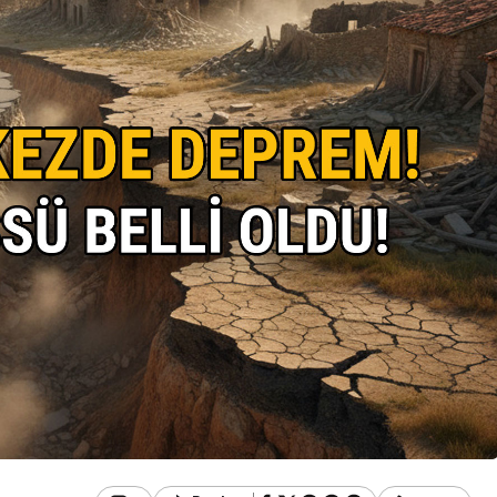
Resmi İlanlar
AMBALAJ VE TEKSTİL
ATIKLARI TOPLAMA
anınmış
İHALELERİ (GEREDE
in Acı Günü
BELEDİYESİ)