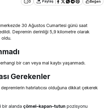
Paylaş
0
Beğen
olu merkezde 30 Ağustos Cumartesi günü saat
ldi. Depremin derinliği 5,9 kilometre olarak
n oldu.
nmadı
herhangi bir can veya mal kaybı yaşanmadı.
sı Gerekenler
epremlerin hatırlatıcısı olduğuna dikkat çekerek
i bir alanda
çömel–kapan–tutun
pozisyonu