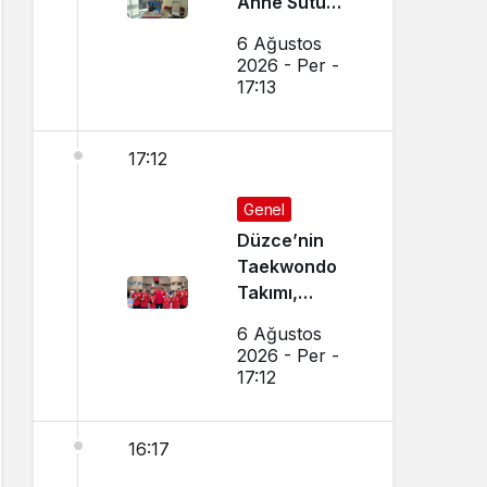
Anne Sütü
Farkındalığı
6 Ağustos
İçin Etkinlik
2026 - Per -
Düzenlendi
17:13
17:12
Genel
Düzce’nin
Taekwondo
Takımı,
Amasya’da
6 Ağustos
Başarı
2026 - Per -
Sağladı
17:12
16:17