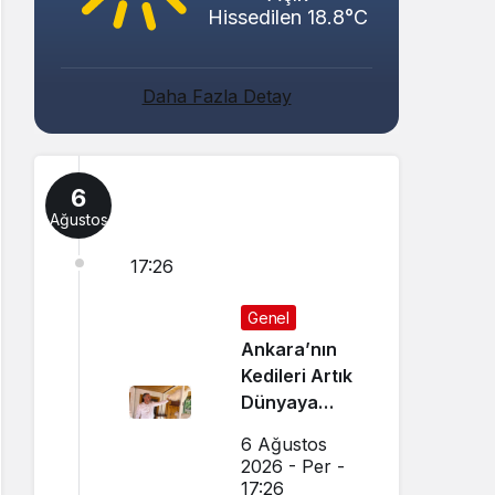
Hissedilen 18.8°C
Daha Fazla Detay
6
Ağustos
17:26
Genel
Ankara’nın
Kedileri Artık
Dünyaya
Canlı Yayında
6 Ağustos
Tanıtılıyor
2026 - Per -
17:26