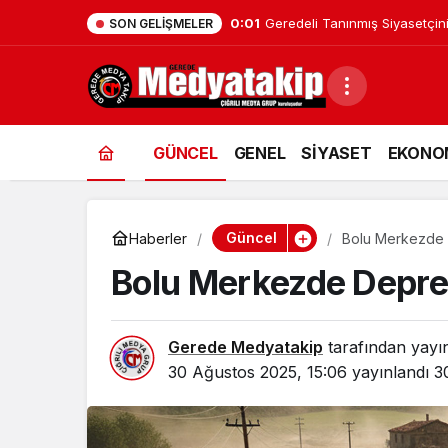
0:01
Geredeli Tanınmış Siyasetçin
SON GELIŞMELER
GÜNCEL
GENEL
SİYASET
EKONO
Güncel
Haberler
Bolu Merkezde 
Bolu Merkezde Depre
Gerede Medyatakip
tarafından yayı
30 Ağustos 2025, 15:06
yayınlandı
3