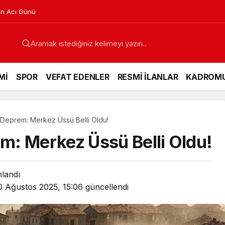
in Acı Günü
Mİ
SPOR
VEFAT EDENLER
RESMİ İLANLAR
KADROM
Deprem: Merkez Üssü Belli Oldu!
m: Merkez Üssü Belli Oldu!
nlandı
0 Ağustos 2025, 15:06
güncellendi