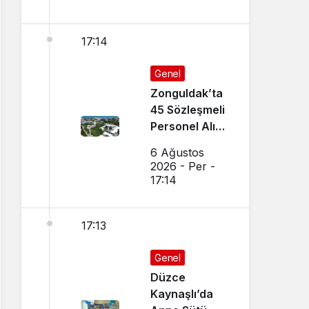
17:14
Genel
Zonguldak’ta
45 Sözleşmeli
Personel Alımı
Yapılacak!
6 Ağustos
2026 - Per -
17:14
17:13
Genel
Düzce
Kaynaşlı’da