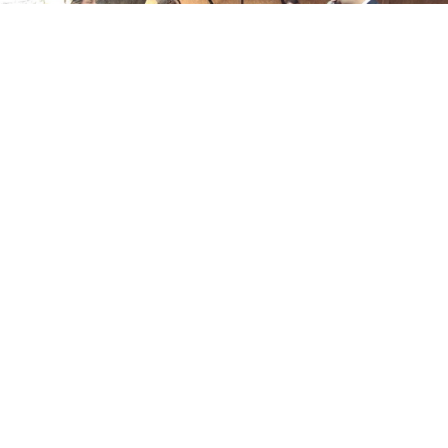
0
Paylaş
1
Bolu’da özel çocukların hazırladığı 29 Ekim
Cumhuriyet Bayramı sergisi yoğun ilgi gördü.
Mudurnu’daki etkinlikte, çocukların kırmızı-beyaz
temalı eserleri sergilendi ve ilçe protokolü
tarafından ziyaret edildi.
Bolu’da, özel çocukların hazırladığı 29 Ekim
Cumhuriyet Bayramı sergisi, yoğun bir ilgiyle