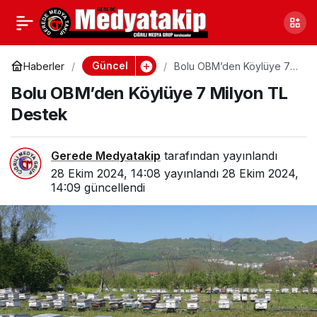
Bolu’nun İlçesinde Özel
0
Paylaş
Çocuklardan Takdirlik
Güncel
Haberler
Bolu OBM’den Köylüye 7
Milyon TL Destek
Bolu OBM’den Köylüye 7 Milyon TL
Hareket
Destek
Gerede Medyatakip
tarafından yayınlandı
28 Ekim 2024, 14:08
yayınlandı
28 Ekim 2024,
14:09
güncellendi