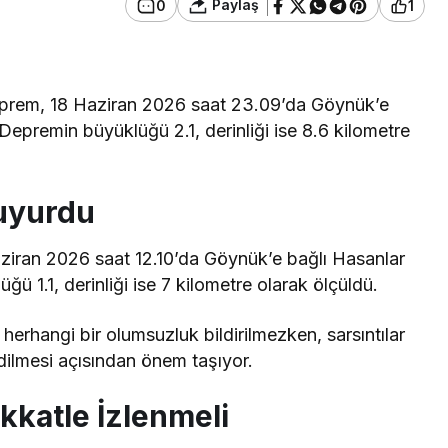
Paylaş
0
1
 deprem, 18 Haziran 2026 saat 23.09’da Göynük’e
epremin büyüklüğü 2.1, derinliği ise 8.6 kilometre
uyurdu
Haziran 2026 saat 12.10’da Göynük’e bağlı Hasanlar
ü 1.1, derinliği ise 7 kilometre olarak ölçüldü.
erhangi bir olumsuzluk bildirilmezken, sarsıntılar
dilmesi açısından önem taşıyor.
katle İzlenmeli