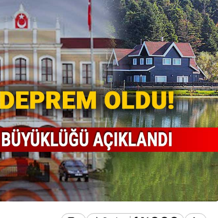
Genel
taki
 Afetlere
Düzce’de 142 Araç Men
lanıyor
Edildi