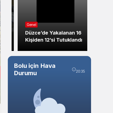
Sistem Modu
Sistem modunu seçin.
Genel
Genel
Kasta
Düzce’de Yakalanan 16
Evind
Kişiden 12’si Tutuklandı
Bulun
Bolu için Hava
20:35
Durumu