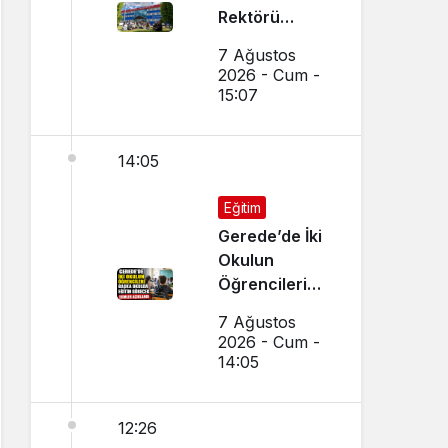
Rektörü
Kırışık’tan
7 Ağustos
Aday
2026 - Cum -
Öğrencilere
15:07
Tercih Çağrısı
14:05
Eğitim
Gerede’de İki
Okulun
Öğrencileri
Başka Okulda
7 Ağustos
Eğitim
2026 - Cum -
Görecek
14:05
12:26