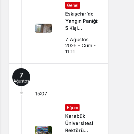
Genel
Eskişehir’de
Yangın Paniği:
5 Kişi
Dumandan
7 Ağustos
Etkilendi
2026 - Cum -
11:11
7
Ağustos
15:07
Eğitim
Karabük
Üniversitesi
Rektörü