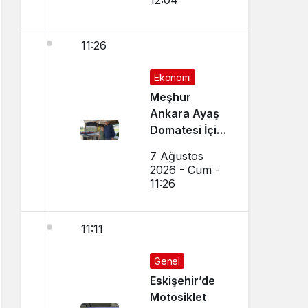
12:04
11:26
Ekonomi
Meşhur
Ankara Ayaş
Domatesi İçin
Hasat Vakti
7 Ağustos
Geldi
2026 - Cum -
11:26
11:11
Genel
Eskişehir’de
Motosiklet