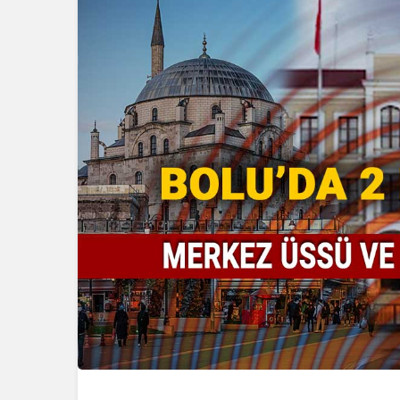
Genel
Genel
Zonguldak’ta Durağa
Zonguldak’
Çarptı, Araziye Uçtu,
Hastaneler
Alev Aldı
Karşı Hazır