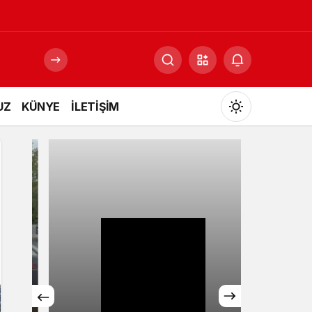
UZ
KÜNYE
İLETİŞİM
Mod
değiştir
Gündüz Modu
Gündüz modunu seçin.
Gece Modu
Gece modunu seçin.