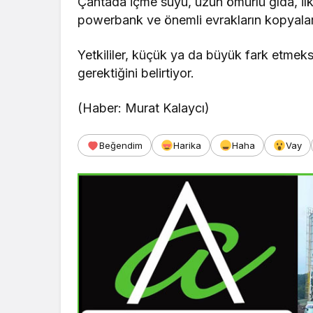
Çantada içme suyu, uzun ömürlü gıda, ilk 
powerbank ve önemli evrakların kopyaları
Yetkililer, küçük ya da büyük fark etmeksi
gerektiğini belirtiyor.
(Haber: Murat Kalaycı)
Beğendim
Harika
Haha
Vay