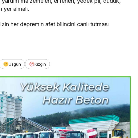
yardım malzemeleri, el feneri, yedek pil, düdük,
 yer almalı.
zin her depremin afet bilincini canlı tutması
Üzgün
Kızgın