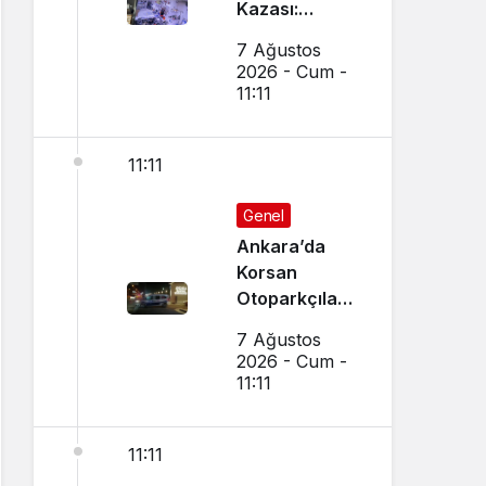
Kazası:
Dükkanın
7 Ağustos
Camı Kırıldı,
2026 - Cum -
Arbede Çıktı
11:11
11:11
Genel
Ankara’da
Korsan
Otoparkçılara
Şok
7 Ağustos
Operasyon:
2026 - Cum -
10 Kişi
11:11
Gözaltına
Alındı
11:11