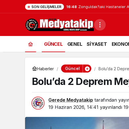
16:48
Zonguldak’taki Hastaneler Af
SON GELIŞMELER
GÜNCEL
GENEL
SİYASET
EKONO
Güncel
Haberler
Bolu’da 2 Depr
Bolu’da 2 Deprem Me
Gerede Medyatakip
tarafından yayı
19 Haziran 2026, 14:41
yayınlandı
19