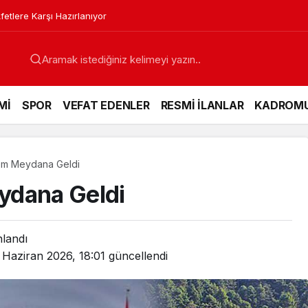
etlere Karşı Hazırlanıyor
Mİ
SPOR
VEFAT EDENLER
RESMİ İLANLAR
KADROM
em Meydana Geldi
ydana Geldi
nlandı
 Haziran 2026, 18:01
güncellendi