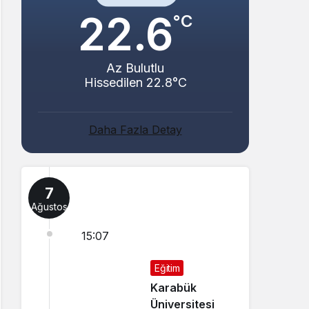
22.6
°C
Az Bulutlu
Hissedilen 22.8°C
Daha Fazla Detay
7
Ağustos
15:07
Eğitim
Karabük
Üniversitesi