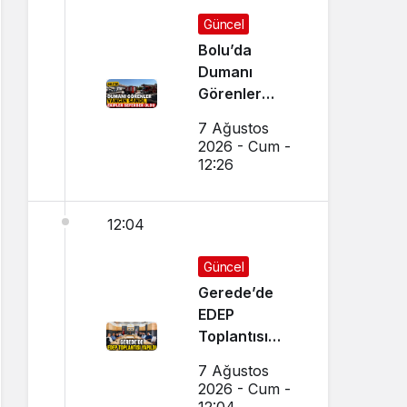
Güncel
Bolu’da
Dumanı
Görenler
Yangın Sandı,
7 Ağustos
Ekipler
2026 - Cum -
Seferber Oldu
12:26
12:04
Güncel
Gerede’de
EDEP
Toplantısı
Yapıldı
7 Ağustos
2026 - Cum -