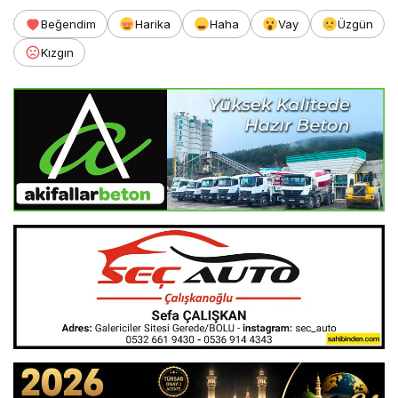
Beğendim
Harika
Haha
Vay
Üzgün
Kızgın