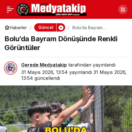
Bolu’da Seyir Halindeki
0
Paylaş
Otomobil Alev Aldı
Güncel
Haberler
Bolu’da Bayram
Dönüşünde Renkli
Bolu’da Bayram Dönüşünde Renkli
Görüntüler
Görüntüler
Gerede Medyatakip
tarafından yayınlandı
31 Mayıs 2026, 13:54
yayınlandı
31 Mayıs 2026,
13:54
güncellendi