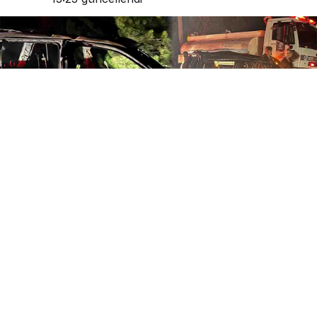
0
Paylaş
Beğen
Bolu’da seyir halindeki bir otomobilde çıkan
yangın paniğe neden oldu. Alevlere teslim olan
araç kullanılamaz hale gelirken, olayda
yaralanan olmadı.