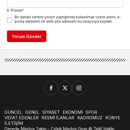
E-Posta
*
Bir dahaki sefere yorum yaptığımda kullanılmak üzere adımı, e-
posta adresimi ve web site adresimi bu tarayıcıya kaydet.
Yorum Gönder
GÜNCEL
GENEL
SİYASET
EKONOMİ
SPOR
VEFAT EDENLER
RESMİ İLANLAR
KADROMUZ
KÜNYE
İLETİŞİM
Gerede Medya Takip - Çığrılı Medya Grup © Telif Hakkı