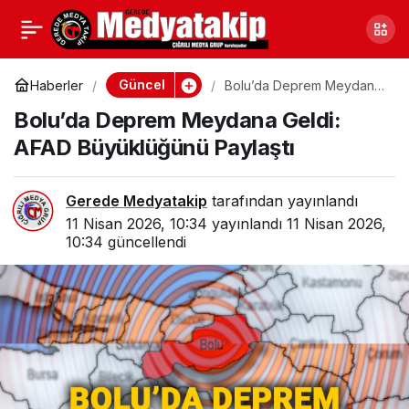
Gerede Kaymakamlığı
0
Paylaş
Uyardı: Tarih ve Saatler
Güncel
Haberler
Bolu’da Deprem Meydana
Geldi: AFAD Büyüklüğünü
Bolu’da Deprem Meydana Geldi:
Paylaştı
Açıklandı
AFAD Büyüklüğünü Paylaştı
Gerede Medyatakip
tarafından yayınlandı
11 Nisan 2026, 10:34
yayınlandı
11 Nisan 2026,
10:34
güncellendi