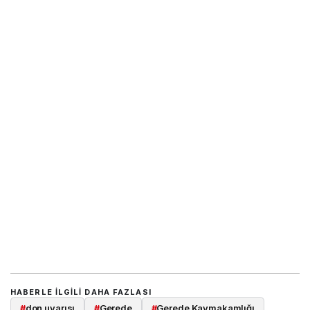
HABERLE ILGILI DAHA FAZLASI
#
don uyarısı
#
Gerede
#
Gerede Kaymakamlığı