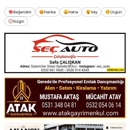
Beğendim
Harika
Haha
Vay
Üzgün
Kızgın