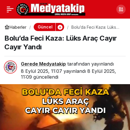
Kongrede Bolu’yu,
0
Paylaş
Geredeli İsim Temsil Etti
Güncel
Haberler
Bolu’da Feci Kaza: Lüks
Araç Cayır Cayır Yandı
Bolu’da Feci Kaza: Lüks Araç Cayır
Cayır Yandı
Gerede Medyatakip
tarafından yayınlandı
8 Eylül 2025, 11:07
yayınlandı
8 Eylül 2025,
11:09
güncellendi