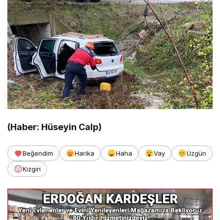
(Haber: Hüseyin Calp)
Beğendim
Harika
Haha
Vay
Üzgün
Kızgın