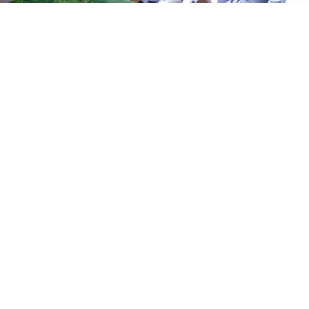
0
Paylaş
Beğen
Vefat eden vatandaşlarımıza Yüce Allah’tan
rahmet, yakınlarına ve sevenlerine başsağlığı
dileriz.
METİN DAĞDELEN
Tetemeçele köyü halkından, Kemal ve Emine
DAĞDELEN’in oğlu, Hamiyet DAĞDELEN’ in eşi,
Yeşim, Çiğdem, Kübra ve Didem DAĞDELEN’in