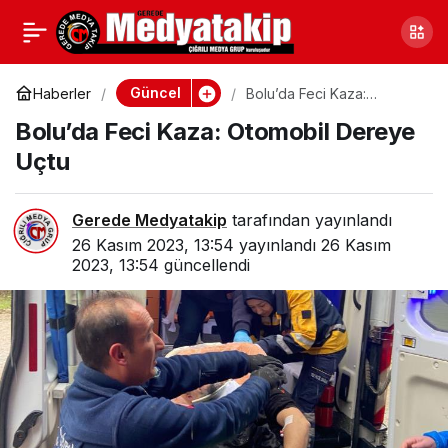
Bolu ve Gerede’de Vefat
0
Paylaş
Edenler (26.11.2023)
Güncel
Haberler
Bolu’da Feci Kaza:
Otomobil Dereye Uçtu
Bolu’da Feci Kaza: Otomobil Dereye
Uçtu
Gerede Medyatakip
tarafından yayınlandı
26 Kasım 2023, 13:54
yayınlandı
26 Kasım
2023, 13:54
güncellendi