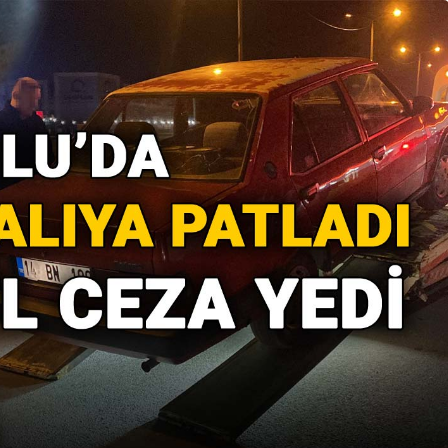
Resmi İlanlar
AMBALAJ VE TEKSTİL
ATIKLARI TOPLAMA
anınmış
İHALELERİ (GEREDE
in Acı Günü
BELEDİYESİ)