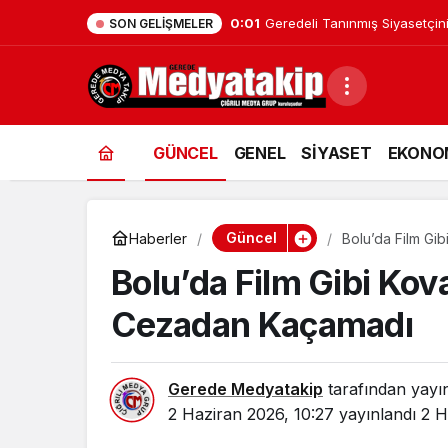
0:01
Geredeli Tanınmış Siyasetçin
SON GELIŞMELER
GÜNCEL
GENEL
SİYASET
EKONO
Güncel
Haberler
Bolu’da Film Gi
Bolu’da Film Gibi Kov
Cezadan Kaçamadı
Gerede Medyatakip
tarafından yayı
2 Haziran 2026, 10:27
yayınlandı
2 H