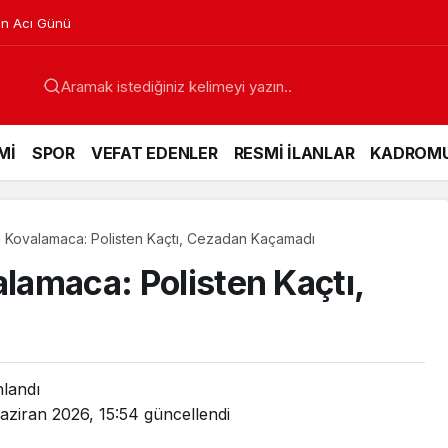
in Acı Günü
Mİ
SPOR
VEFAT EDENLER
RESMİ İLANLAR
KADROM
bi Kovalamaca: Polisten Kaçtı, Cezadan Kaçamadı
alamaca: Polisten Kaçtı,
nlandı
aziran 2026, 15:54
güncellendi