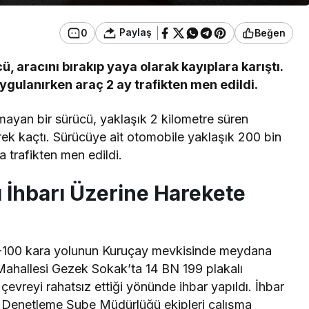
Paylaş
0
Beğen
, aracını bırakıp yaya olarak kayıplara karıştı.
ygulanırken araç 2 ay trafikten men edildi.
ymayan bir sürücü, yaklaşık 2 kilometre süren
ek kaçtı. Sürücüye ait otomobile yaklaşık 200 bin
a trafikten men edildi.
ı İhbarı Üzerine Harekete
 D-100 kara yolunun Kuruçay mevkisinde meydana
 Mahallesi Gezek Sokak’ta 14 BN 199 plakalı
e çevreyi rahatsız ettiği yönünde ihbar yapıldı. İhbar
k Denetleme Şube Müdürlüğü ekipleri çalışma