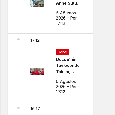
Anne Sütü
Farkındalığı
6 Ağustos
İçin Etkinlik
2026 - Per -
Düzenlendi
17:13
17:12
Genel
Düzce’nin
Taekwondo
Takımı,
Amasya’da
6 Ağustos
Başarı
2026 - Per -
Sağladı
17:12
16:17