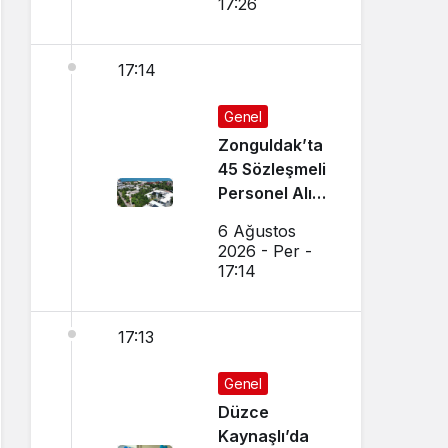
17:26
17:14
Genel
Zonguldak’ta
45 Sözleşmeli
Personel Alımı
Yapılacak!
6 Ağustos
2026 - Per -
17:14
17:13
Genel
Düzce
Kaynaşlı’da