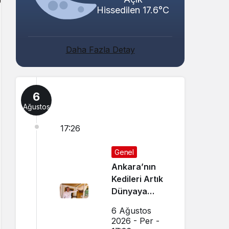
Hissedilen 17.6°C
Daha Fazla Detay
6
Ağustos
17:26
Genel
Ankara’nın
Kedileri Artık
Dünyaya
Canlı Yayında
6 Ağustos
Tanıtılıyor
2026 - Per -