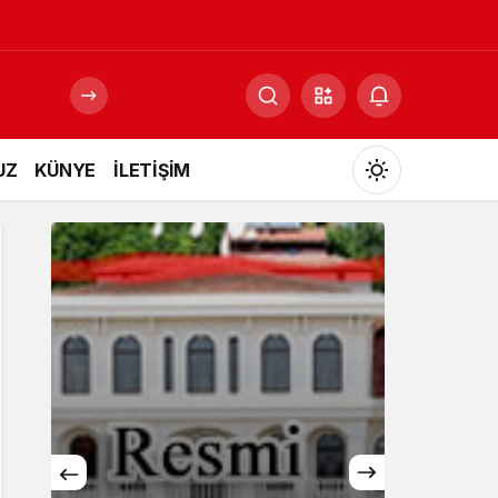
UZ
KÜNYE
İLETİŞİM
Mod
değiştir
Gündüz Modu
Gündüz modunu seçin.
Gece Modu
Gece modunu seçin.