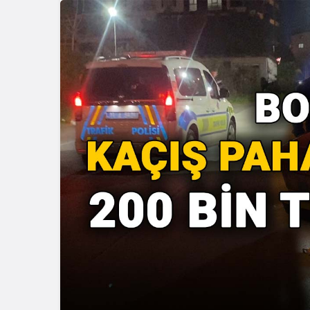
Güncel
Güncel
Gerede’de Çirkin Olay:
Emniyet Soruşturma
Geredeli T
Başlattı
Siyasetçin