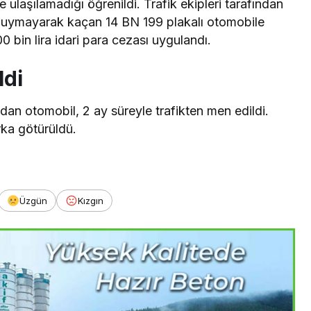
ulaşılamadığı öğrenildi. Trafik ekipleri tarafından
na uymayarak kaçan 14 BN 199 plakalı otomobile
200 bin lira idari para cezası uygulandı.
ldi
ndan otomobil, 2 ay süreyle trafikten men edildi.
rka götürüldü.
Üzgün
Kızgın