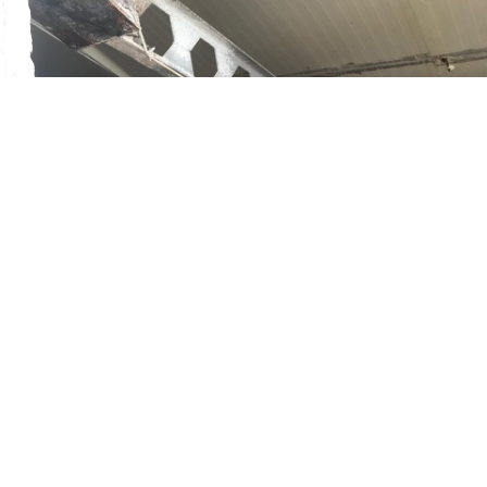
0
Paylaş
1
Bolu’da yoğun kar nedeniyle tavuk kümesinin
çatısı çöktü ve yüzlerce tavuk telef oldu.