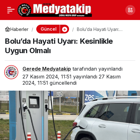
Bolu’da Felaket!
0
Paylaş
Yüzlerce Hayvan Telef
Güncel
Haberler
Bolu’da Hayati Uyarı:
Kesinlikle Uygun Olmalı
Bolu’da Hayati Uyarı: Kesinlikle
Oldu
Uygun Olmalı
Gerede Medyatakip
tarafından yayınlandı
27 Kasım 2024, 11:51
yayınlandı
27 Kasım
2024, 11:51
güncellendi