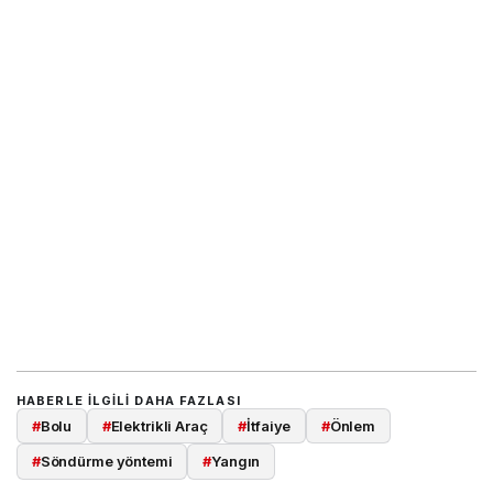
HABERLE ILGILI DAHA FAZLASI
#
Bolu
#
Elektrikli Araç
#
İtfaiye
#
Önlem
#
Söndürme yöntemi
#
Yangın