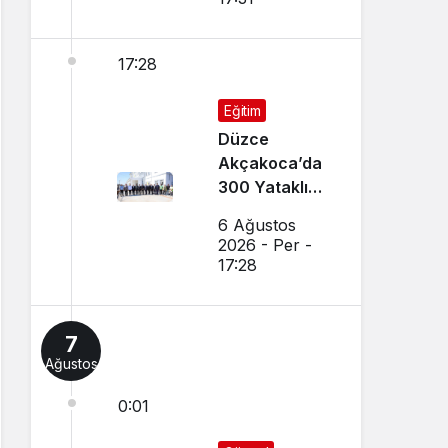
17:28
Eğitim
Düzce
Akçakoca’da
300 Yataklı
Modern Yurt
6 Ağustos
İnşaatı Devam
2026 - Per -
Ediyor
17:28
7
Ağustos
0:01