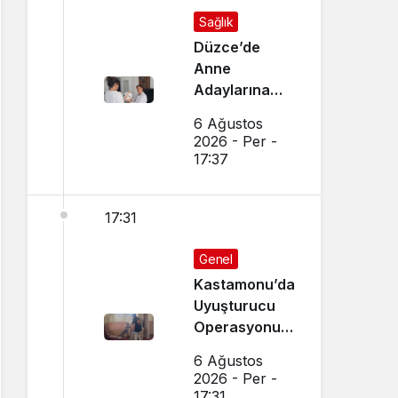
Sağlık
Düzce’de
Anne
Adaylarına
Özel Ev
6 Ağustos
Ziyaretleri
2026 - Per -
Yapılıyor
17:37
17:31
Genel
Kastamonu’da
Uyuşturucu
Operasyonu:
15 Gözaltı Var
6 Ağustos
2026 - Per -
17:31