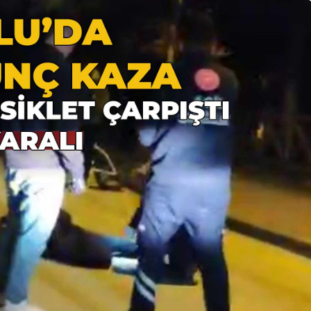
Güncel
manı Görenler
dı, Ekipler
Gerede’de EDEP
Oldu
Toplantısı Yapıldı