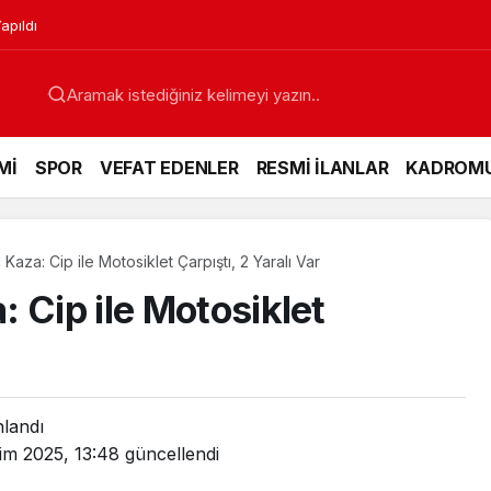
apıldı
Mİ
SPOR
VEFAT EDENLER
RESMİ İLANLAR
KADROM
Kaza: Cip ile Motosiklet Çarpıştı, 2 Yaralı Var
 Cip ile Motosiklet
nlandı
im 2025, 13:48
güncellendi