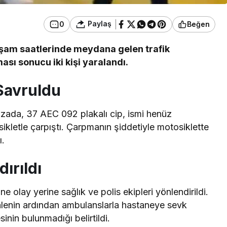
Paylaş
0
Beğen
şam saatlerinde meydana gelen trafik
ası sonucu iki kişi yaralandı.
 Savruldu
ada, 37 AEC 092 plakalı cip, ismi henüz
sikletle çarpıştı. Çarpmanın şiddetiyle motosiklette
ı.
ırıldı
e olay yerine sağlık ve polis ekipleri yönlendirildi.
halenin ardından ambulanslarla hastaneye sevk
esinin bulunmadığı belirtildi.