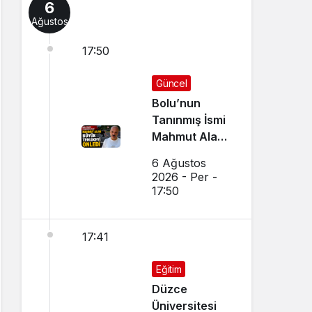
6
Ağustos
17:50
Güncel
Bolu’nun
Tanınmış İsmi
Mahmut Alan
Büyük
6 Ağustos
Tehlikeyi
2026 - Per -
Önledi
17:50
17:41
Eğitim
Düzce
Üniversitesi