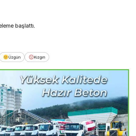
eleme başlattı.
Üzgün
Kızgın