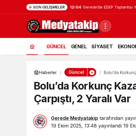
12:04
Gerede’de EDEP Toplantısı Y
SON GELIŞMELER
GÜNCEL
GENEL
SİYASET
EKONO
Güncel
Haberler
Bolu’da Korkunç 
Bolu’da Korkunç Kaza:
Çarpıştı, 2 Yaralı Var
Gerede Medyatakip
tarafından yayı
19 Ekim 2025, 13:48
yayınlandı
19 Ek