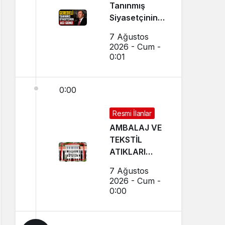
Tanınmış
Siyasetçinin
Acı Günü
7 Ağustos
2026 - Cum -
0:01
0:00
Resmi İlanlar
AMBALAJ VE
TEKSTİL
ATIKLARI
TOPLAMA
7 Ağustos
İHALELERİ
2026 - Cum -
(GEREDE
0:00
BELEDİYESİ)