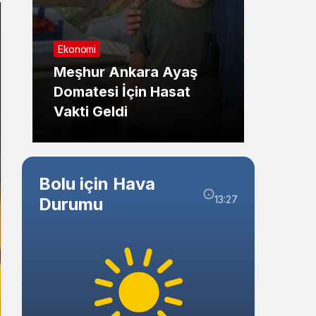
Sistem Modu
Sistem modunu seçin.
Ekonomi
Genel
Meşhur Ankara Ayaş
Eskiş
Domatesi İçin Hasat
Kazas
Vakti Geldi
Kırıld
Bolu için Hava
13:27
Durumu