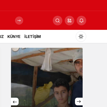
UZ
KÜNYE
İLETİŞİM
Mod
değiştir
Gündüz Modu
Gündüz modunu seçin.
Gece Modu
Gece modunu seçin.