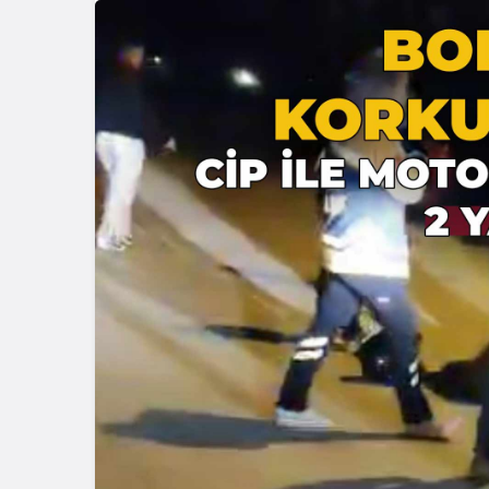
Güncel
Bolu’da Du
Yangın San
Seferber 