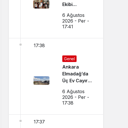
Ekibi
Slovenya’dan
6 Ağustos
Ses Verdi
2026 - Per -
17:41
17:38
Genel
Ankara
Elmadağ’da
Üç Ev Cayır
Cayır Yandı
6 Ağustos
2026 - Per -
17:38
17:37