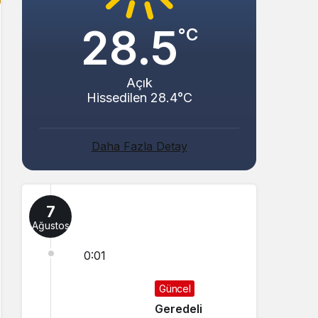
28.5
°C
Açık
Hissedilen 28.4°C
Daha Fazla Detay
7
Ağustos
0:01
Güncel
Geredeli