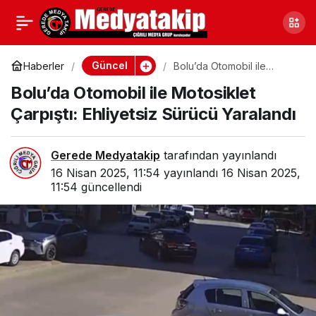
Bolu’da Seyir Halinde
0
Paylaş
Yangın: Sürücü Canını
Güncel
Haberler
Bolu’da Otomobil ile
Motosiklet Çarpıştı:
Bolu’da Otomobil ile Motosiklet
Ehliyetsiz Sürücü Yaralandı
Zor Kurtardı
Çarpıştı: Ehliyetsiz Sürücü Yaralandı
Gerede Medyatakip
tarafından yayınlandı
16 Nisan 2025, 11:54
yayınlandı
16 Nisan 2025,
11:54
güncellendi