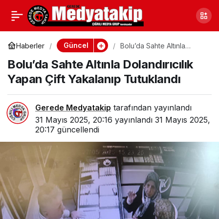
Bolu’da Dünya Çevre
0
Paylaş
Günü Coşkusu
Güncel
Haberler
Bolu’da Sahte Altınla
Dolandırıcılık Yapan Çift
Bolu’da Sahte Altınla Dolandırıcılık
Yakalanıp Tutuklandı
Yapan Çift Yakalanıp Tutuklandı
Gerede Medyatakip
tarafından yayınlandı
31 Mayıs 2025, 20:16
yayınlandı
31 Mayıs 2025,
20:17
güncellendi