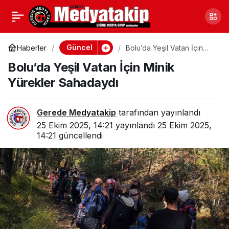
Gerede
0
Paylaş
Tabakhanesinde Yılan
Güncel
Haberler
Bolu’da Yeşil Vatan İçin
Minik Yürekler Sahadaydı
Bolu’da Yeşil Vatan İçin Minik
Paniği
Yürekler Sahadaydı
Gerede Medyatakip
tarafından yayınlandı
25 Ekim 2025, 14:21
yayınlandı
25 Ekim 2025,
14:21
güncellendi