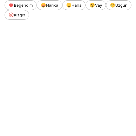
Beğendim
Harika
Haha
Vay
Üzgün
Kızgın