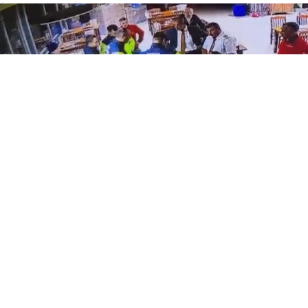
0
Paylaş
Beğen
TEM Otoyolu Bolu geçişinde bir dinlenme
tesisinde yemek yiyen vatandaş, nefes borusuna
yiyecek kaçması sonucu zor anlar yaşadı. Olay,
tesiste bulunan jandarma personelinin hızlı
müdahalesiyle son buldu.