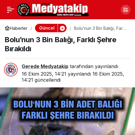
Bolu’da Alkışlar
0
Paylaş
Jandarmaya;
Güncel
Haberler
Bolu’nun 3 Bin Balığı, Farklı
Şehre Bırakıldı
Bolu’nun 3 Bin Balığı, Farklı Şehre
Kameralara Yansıdı
Bırakıldı
Gerede Medyatakip
tarafından yayınlandı
16 Ekim 2025, 14:21
yayınlandı
16 Ekim 2025,
14:21
güncellendi